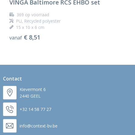
VINGA Baltimore RCS EHBO set
Ondergoed en Sokken
Sokken en Nachtkleding
369
op voorraad
Regenkleding
Regenkleding
PU, Recycled polyester
15 x 10 x 6 cm
Gereedschap
Schoenen
€ 8,51
vanaf
Schoenen
Gilets
Hoofdbescherming
Gehoorbescherming
Contact
Kievermont 6
Ademhalingsbescherming
2440 GEEL
+32 14 58 77 27
info@context-bv.be