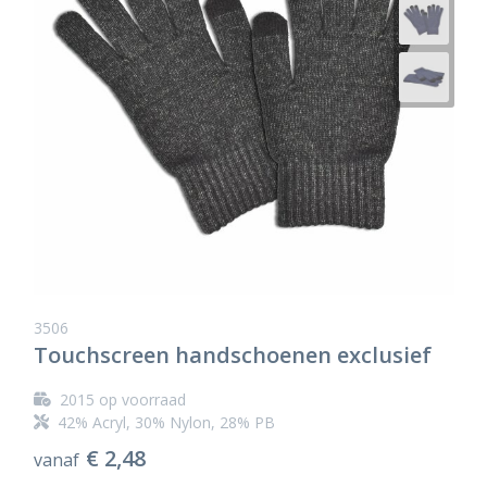
3506
Touchscreen handschoenen exclusief
2015
op voorraad
42% Acryl, 30% Nylon, 28% PB
€ 2,48
vanaf