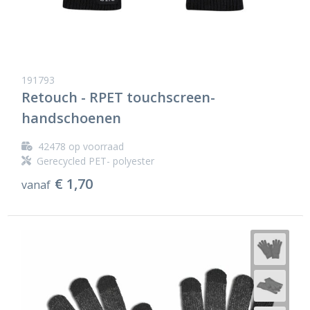
191793
Retouch - RPET touchscreen-
handschoenen
42478
op voorraad
Gerecycled PET- polyester
€ 1,70
vanaf