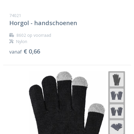
74021
Horgol - handschoenen
8602
op voorraad
Nylon
€ 0,66
vanaf