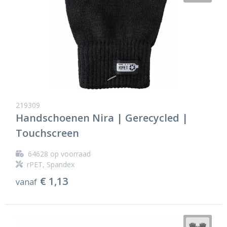
219309
Handschoenen Nira | Gerecycled |
Touchscreen
64628
op voorraad
rPET, Spandex
€ 1,13
vanaf