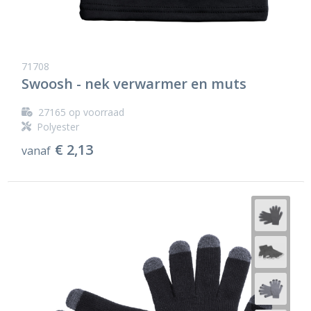
71708
Swoosh - nek verwarmer en muts
27165
op voorraad
Polyester
€ 2,13
vanaf