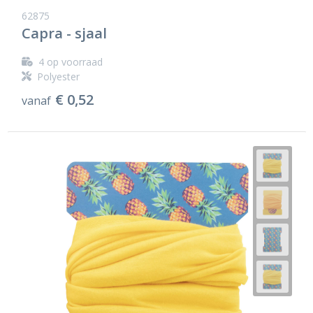
Ondergoed en Sokken
Sokken en Nachtkleding
62875
Capra - sjaal
Regenkleding
Regenkleding
4
op voorraad
Gereedschap
Schoenen
Polyester
€ 0,52
vanaf
Schoenen
Gilets
Hoofdbescherming
Gehoorbescherming
Ademhalingsbescherming