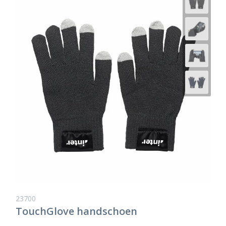
23700
TouchGlove handschoen