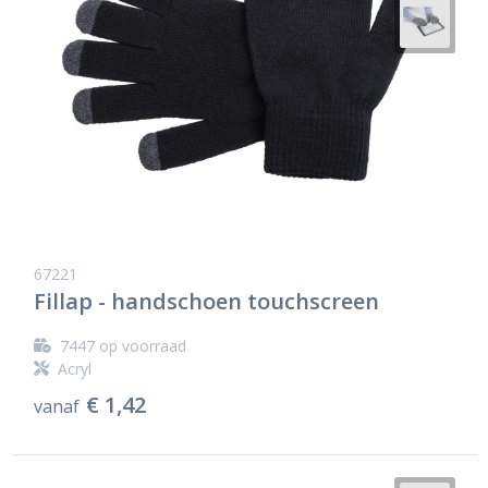
67221
Fillap - handschoen touchscreen
7447
op voorraad
Acryl
€ 1,42
vanaf