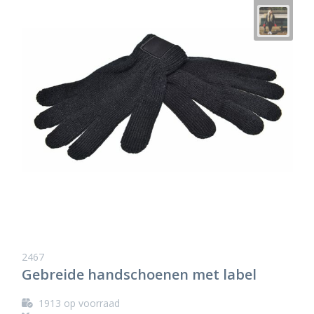
2467
Gebreide handschoenen met label
1913
op voorraad