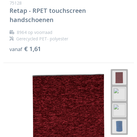
75128
Retap - RPET touchscreen
handschoenen
8964
op voorraad
Gerecycled PET- polyester
€ 1,61
vanaf