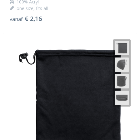
100% Acryl
one size, fits all
€ 2,16
vanaf