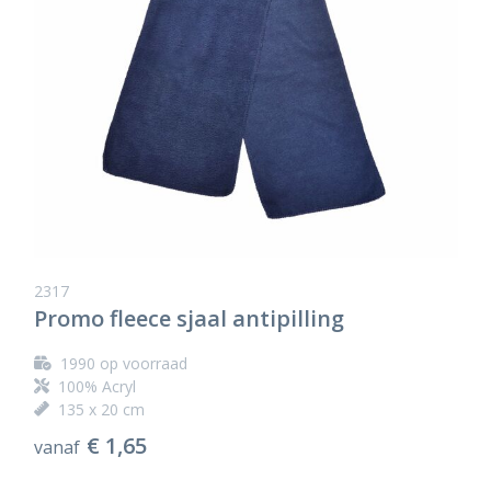
2317
Promo fleece sjaal antipilling
1990
op voorraad
100% Acryl
135 x 20 cm
€ 1,65
vanaf