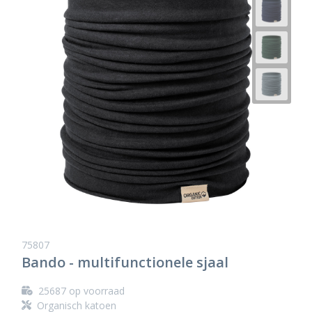
75807
Bando - multifunctionele sjaal
25687
op voorraad
Organisch katoen