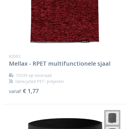
82003
Mellax - RPET multifunctionele sjaal
10239
op voorraad
Gerecycled PET- polyester
€ 1,77
vanaf