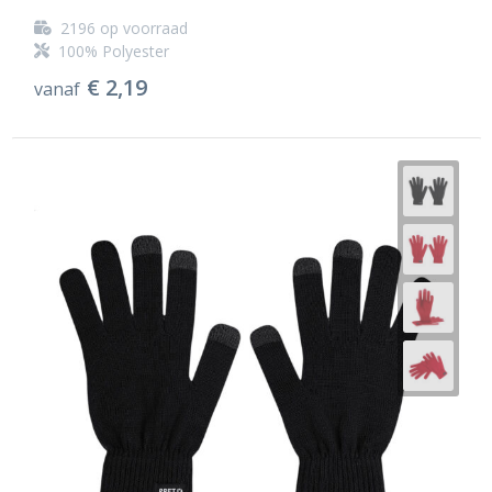
2196
op voorraad
100% Polyester
€ 2,19
vanaf