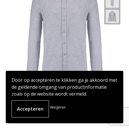
Door op accepteren te klikken ga je akkoord met
de geldende omgang van productinformatie
zoals op de website wordt vermeld.
132343
Piqué overhemd lange mouwen
Weigeren
€ 12,63
vanaf