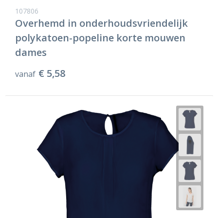
Ondergoed en Sokken
Sokken en Nachtkleding
107806
Overhemd in onderhoudsvriendelijk
Regenkleding
Regenkleding
polykatoen-popeline korte mouwen
dames
Gereedschap
Schoenen
€ 5,58
vanaf
Schoenen
Gilets
Hoofdbescherming
Gehoorbescherming
Ademhalingsbescherming