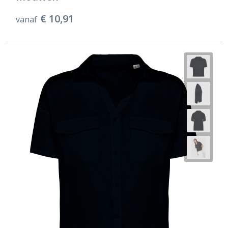
€ 10,91
vanaf