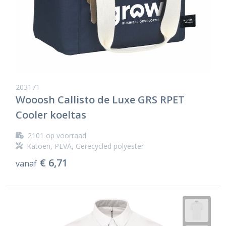
203171
Wooosh Callisto de Luxe GRS RPET
Cooler koeltas
2101
op voorraad
Katoen, PEVA, Gerecycled polyester
€ 6,71
vanaf