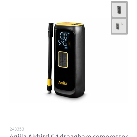
243353
Aqiila Airbird C4 draagbare compressor