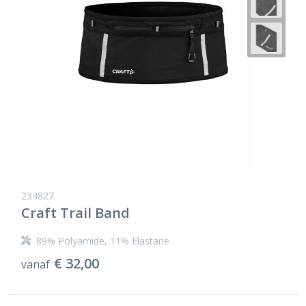
234827
Craft Trail Band
89% Polyamide, 11% Elastane
€ 32,00
vanaf