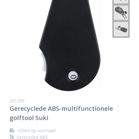
231290
Gerecyclede ABS-multifunctionele
golftool Suki
10364
op voorraad
Gerecycled ABS