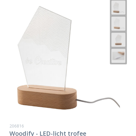
206816
Woodify - LED-licht trofee