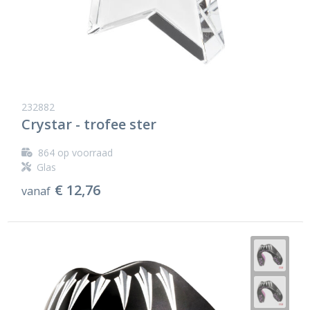
232882
Crystar - trofee ster
864
op voorraad
Glas
€ 12,76
vanaf