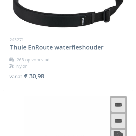
243271
Thule EnRoute waterfleshouder
265
op voorraad
Nylon
€ 30,98
vanaf