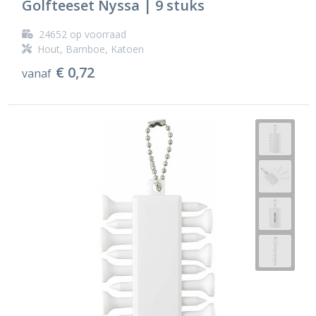
Golfteeset Nyssa | 9 stuks
Ondergoed en Sokken
Sokken en Nachtkleding
24652
op voorraad
Regenkleding
Regenkleding
Hout, Bamboe, Katoen
€ 0,72
vanaf
Gereedschap
Schoenen
Schoenen
Gilets
Hoofdbescherming
Gehoorbescherming
Ademhalingsbescherming