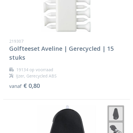
219307
Golfteeset Aveline | Gerecycled | 15
stuks
19134
op voorraad
IJzer, Gerecycled ABS
€ 0,80
vanaf