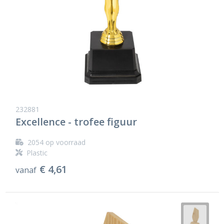
232881
Excellence - trofee figuur
2054
op voorraad
Plastic
€ 4,61
vanaf