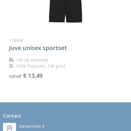
179998
Juve unisex sportset
143
op voorraad
100% Polyester, 140 g/m2
€ 13,49
vanaf
Contact
Kievermont 6