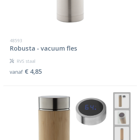
48593
Robusta - vacuum fles
RVS staal
€ 4,85
vanaf