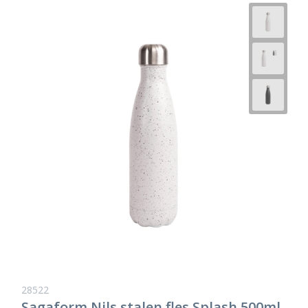
28522
Sagaform Nils stalen fles Splash 500ml