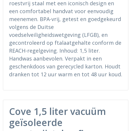
roestvrij staal met een iconisch design en
Ondergoed en Sokken
Sokken en Nachtkleding
een comfortabel handvat voor eenvoudig
Regenkleding
Regenkleding
meenemen. BPA-vrij, getest en goedgekeurd
volgens de Duitse
Gereedschap
Schoenen
voedselveiligheidswetgeving (LFGB), en
gecontroleerd op ftalaatgehalte conform de
Schoenen
Gilets
REACH-regelgeving. Inhoud: 1,5 liter.
Handwas aanbevolen. Verpakt in een
Hoofdbescherming
geschenkdoos van gerecycled karton. Houdt
dranken tot 12 uur warm en tot 48 uur koud.
Gehoorbescherming
Ademhalingsbescherming
Cove 1,5 liter vacuüm
geïsoleerde