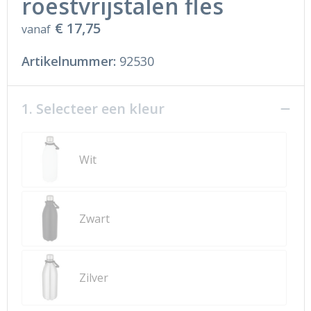
roestvrijstalen fles
€ 17,75
vanaf
Artikelnummer:
92530
1. Selecteer een kleur
Wit
Zwart
Zilver