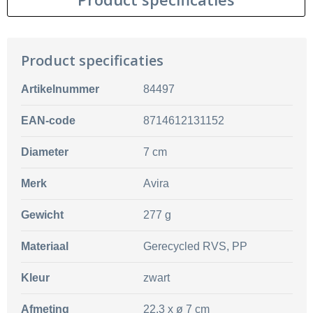
Product specificaties
Artikelnummer
84497
EAN-code
8714612131152
Diameter
7 cm
Merk
Avira
Gewicht
277 g
Materiaal
Gerecycled RVS, PP
Kleur
zwart
Afmeting
22.3 x ø 7 cm