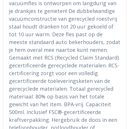
vacuümfles is ontworpen om langdurig van
Ondergoed en Sokken
Sokken en Nachtkleding
je drankjes te genieten! De dubbelwandige
Regenkleding
Regenkleding
vacuümconstructie van gerecycled roestvrij
staal houdt dranken tot 20 uur gekoeld of
Gereedschap
Schoenen
tot 10 uur warm. Deze fles past op de
meeste standaard auto bekerhouders, zodat
Schoenen
Gilets
je hem overal mee naartoe kunt nemen.
Gemaakt met RCS (Recycled Claim Standard)
Hoofdbescherming
gecertificeerde gerecyclede materialen. RCS-
certificering zorgt voor een volledig
Gehoorbescherming
gecertificeerde toeleveringsketen van de
Ademhalingsbescherming
gerecyclede materialen. Totaal gerecycled
materiaal: 80% op basis van het totale
gewicht van het item. BPA-vrij. Capaciteit
500ml. Inclusief FSC®-gecertificeerde
kraftverpakking. Hergebruik de doos in een
telefoonhouder, potloodhouder of