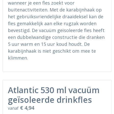
wanneer je een fles zoekt voor
Ondergoed en Sokken
Sokken en Nachtkleding
buitenactiviteiten. Met de karabijnhaak op
Regenkleding
Regenkleding
het gebruiksvriendelijke draaideksel kan de
fles gemakkelijk aan elke rugzak worden
Gereedschap
Schoenen
bevestigd. De vacuüm geïsoleerde fles heeft
een dubbelwandige constructie die dranken
Schoenen
Gilets
5 uur warm en 15 uur koud houdt. De
karabijnhaak is niet geschikt om mee te
Hoofdbescherming
klimmen.
Gehoorbescherming
Ademhalingsbescherming
Atlantic 530 ml vacuüm
geïsoleerde drinkfles
€ 4,94
vanaf