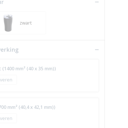
ur
zwart
werking
t (1400 mm² (40 x 35 mm))
veren
700 mm² (40,4 x 42,1 mm))
veren