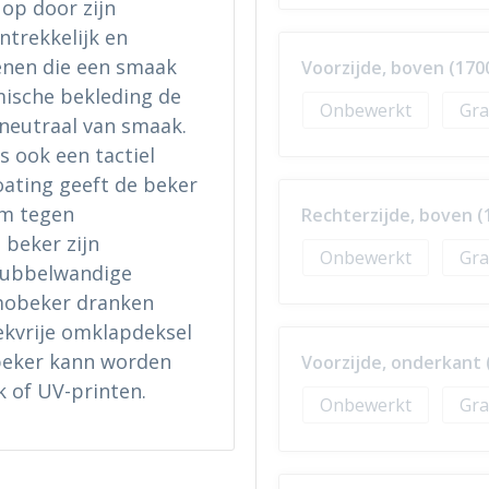
op door zijn
ntrekkelijk en
enen die een smaak
Voorzijde, boven (170
amische bekleding de
Onbewerkt
Gra
 neutraal van smaak.
s ook een tactiel
ating geeft de beker
em tegen
Rechterzijde, boven (
 beker zijn
Onbewerkt
Gra
dubbelwandige
mobeker dranken
ekvrije omklapdeksel
 beker kann worden
Voorzijde, onderkant 
 of UV-printen.
Onbewerkt
Gra