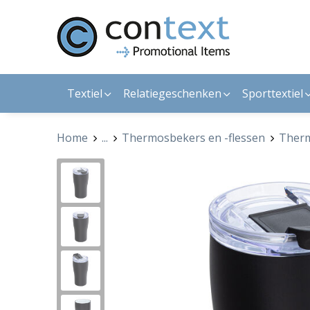
Textiel
Relatiegeschenken
Sporttextiel
Home
...
Thermosbekers en -flessen
Ther