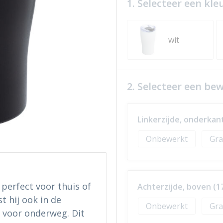
1. Selecteer een kle
wit
2. Selecteer een be
Linkerzijde, onderkan
Onbewerkt
Gra
 perfect voor thuis of
Achterzijde, boven (1
t hij ook in de
Onbewerkt
Gra
l voor onderweg. Dit