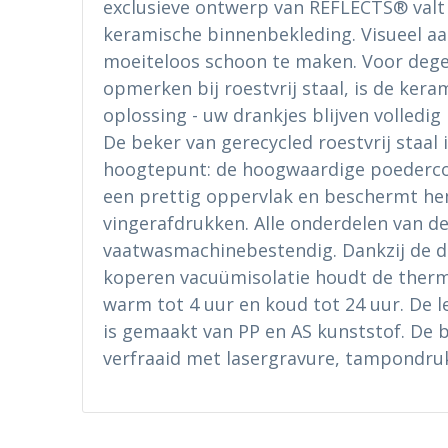
exclusieve ontwerp van REFLECTS® valt 
keramische binnenbekleding. Visueel aa
moeiteloos schoon te maken. Voor deg
opmerken bij roestvrij staal, is de ker
oplossing - uw drankjes blijven volledig
De beker van gerecycled roestvrij staal i
hoogtepunt: de hoogwaardige poederco
een prettig oppervlak en beschermt h
vingerafdrukken. Alle onderdelen van de
vaatwasmachinebestendig. Dankzij de 
koperen vacuümisolatie houdt de ther
warm tot 4 uur en koud tot 24 uur. De l
is gemaakt van PP en AS kunststof. De
verfraaid met lasergravure, tampondruk