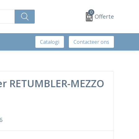
0
Offerte
Catalogi
Contacteer ons
er RETUMBLER-MEZZO
6