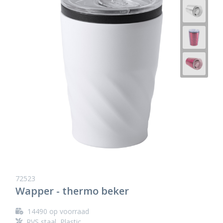
72523
Wapper - thermo beker
14490
op voorraad
RVS staal, Plastic