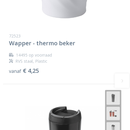
72523
Wapper - thermo beker
14495
op voorraad
RVS staal, Plastic
€ 4,25
vanaf