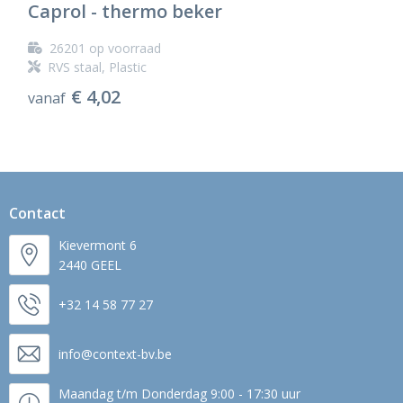
Caprol - thermo beker
26201
op voorraad
RVS staal, Plastic
€ 4,02
vanaf
Contact
Kievermont 6
2440 GEEL
+32 14 58 77 27
info@context-bv.be
Maandag t/m Donderdag 9:00 - 17:30 uur