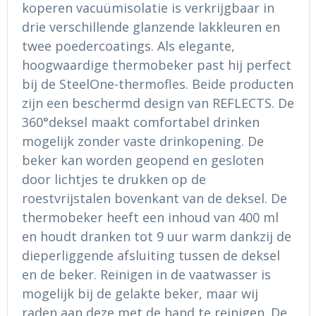
koperen vacuümisolatie is verkrijgbaar in
Ondergoed en Sokken
Sokken en Nachtkleding
drie verschillende glanzende lakkleuren en
Regenkleding
Regenkleding
twee poedercoatings. Als elegante,
hoogwaardige thermobeker past hij perfect
Gereedschap
Schoenen
bij de SteelOne-thermofles. Beide producten
zijn een beschermd design van REFLECTS. De
Schoenen
Gilets
360°deksel maakt comfortabel drinken
mogelijk zonder vaste drinkopening. De
Hoofdbescherming
beker kan worden geopend en gesloten
door lichtjes te drukken op de
Gehoorbescherming
roestvrijstalen bovenkant van de deksel. De
Ademhalingsbescherming
thermobeker heeft een inhoud van 400 ml
en houdt dranken tot 9 uur warm dankzij de
dieperliggende afsluiting tussen de deksel
en de beker. Reinigen in de vaatwasser is
mogelijk bij de gelakte beker, maar wij
raden aan deze met de hand te reinigen. De