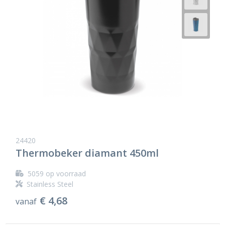
24420
Thermobeker diamant 450ml
5059
op voorraad
Stainless Steel
€ 4,68
vanaf