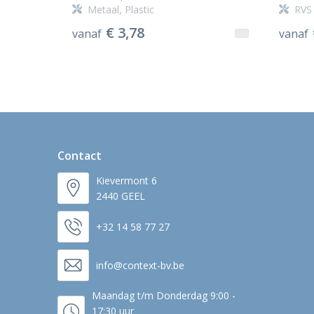
Metaal, Plastic
RVS 
€ 3,78
vanaf
vanaf
Contact
Kievermont 6
2440 GEEL
+32 14 58 77 27
info@context-bv.be
Maandag t/m Donderdag 9:00 -
17:30 uur