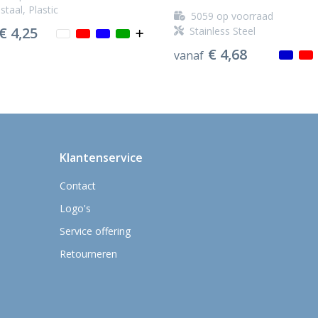
staal, Plastic
5059
op voorraad
€ 4,25
Stainless Steel
€ 4,68
vanaf
Klantenservice
Contact
Logo's
Service offering
Retourneren