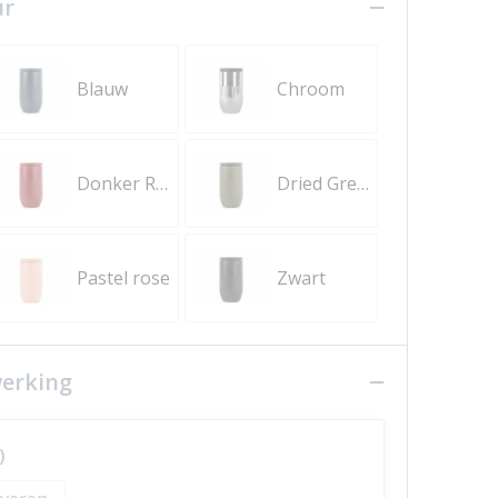
ur
Blauw
Chroom
Donker Rood
Dried Green
Pastel rose
Zwart
werking
)