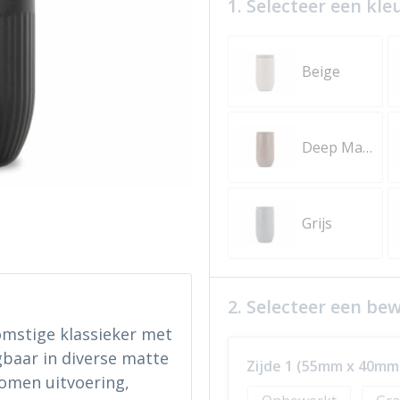
1. Selecteer een kle
Beige
Deep Mauve
Grijs
2. Selecteer een be
mstige klassieker met
jgbaar in diverse matte
Zijde 1 (55mm x 40mm
omen uitvoering,