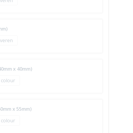
veren
mm)
veren
(240mm x 40mm)
l colour
240mm x 55mm)
l colour