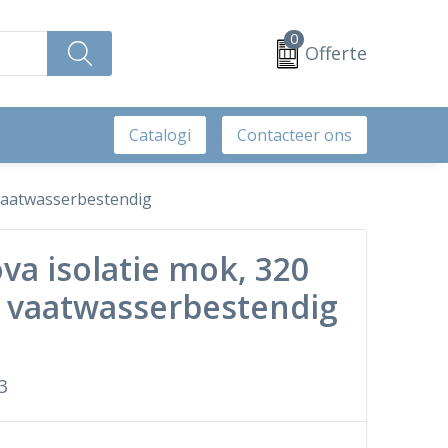
0
Offerte
Catalogi
Contacteer ons
 vaatwasserbestendig
va isolatie mok, 320
n vaatwasserbestendig
3