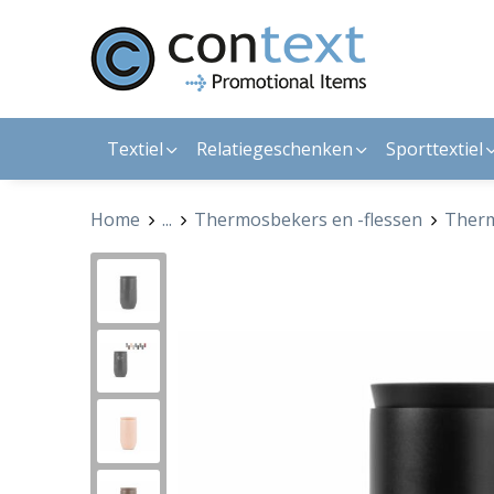
Textiel
Relatiegeschenken
Sporttextiel
Home
...
Thermosbekers en -flessen
Ther