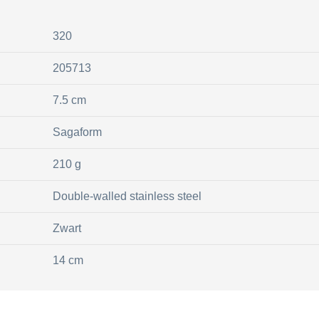
320
205713
7.5 cm
Sagaform
210 g
Double-walled stainless steel
Zwart
14 cm