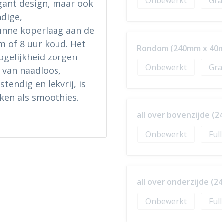
Onbewerkt
Gra
egant design, maar ook
ndige,
nne koperlaag aan de
 of 8 uur koud. Het
Rondom (240mm x 40
ogelijkheid zorgen
Onbewerkt
Gra
 van naadloos,
tendig en lekvrij, is
ken als smoothies.
all over bovenzijde 
Onbewerkt
Ful
all over onderzijde (
Onbewerkt
Ful