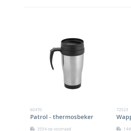
60470
72523
Patrol - thermosbeker
Wapp
3554
op voorraad
144