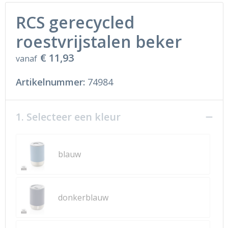
RCS gerecycled
roestvrijstalen beker
€ 11,93
vanaf
Artikelnummer:
74984
1. Selecteer een kleur
blauw
donkerblauw