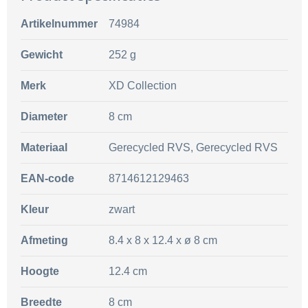
Artikelnummer
74984
Gewicht
252 g
Merk
XD Collection
Diameter
8 cm
Materiaal
Gerecycled RVS, Gerecycled RVS
EAN-code
8714612129463
Kleur
zwart
Afmeting
8.4 x 8 x 12.4 x ø 8 cm
Hoogte
12.4 cm
Breedte
8 cm