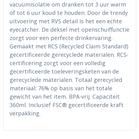
Ondergoed en Sokken
Sokken en Nachtkleding
vacuümisolatie om dranken tot 3 uur warm
of tot 6 uur koud te houden. Door de trendy
Regenkleding
Regenkleding
uitvoering met RVS detail is het een echte
eyecatcher. De deksel met openschuiffunctie
Gereedschap
Schoenen
zorgt voor een perfecte drinkervaring.
Gemaakt met RCS (Recycled Claim Standard)
Schoenen
Gilets
gecertificeerde gerecyclede materialen. RCS-
certificering zorgt voor een volledig
Hoofdbescherming
gecertificeerde toeleveringsketen van de
Gehoorbescherming
gerecyclede materialen. Totaal gerecycled
materiaal: 76% op basis van het totale
Ademhalingsbescherming
gewicht van het item. BPA-vrij. Capaciteit
360ml. Inclusief FSC® gecertificeerde kraft
verpakking.