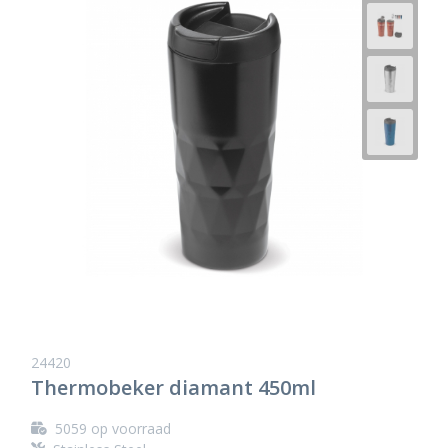
24420
Thermobeker diamant 450ml
5059
op voorraad