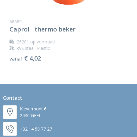
68689
Caprol - thermo beker
26201
op voorraad
RVS staal, Plastic
€ 4,02
vanaf
Contact
Kievermont 6
2440 GEEL
+32 14 58 77 27