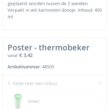
Ondergoed en Sokken
Sokken en Nachtkleding
geplaatst worden tussen de 2 wanden.
Verpakt in wit kartonnen doosje. Inhoud: 450
Regenkleding
Regenkleding
ml.
Gereedschap
Schoenen
Schoenen
Gilets
Poster - thermobeker
Hoofdbescherming
€ 3,42
vanaf
Gehoorbescherming
Artikelnummer:
48505
Ademhalingsbescherming
1. Selecteer een kleur
Groen