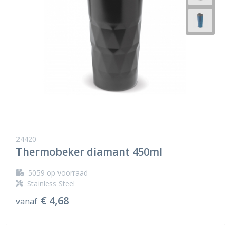
24420
Thermobeker diamant 450ml
5059
op voorraad
Stainless Steel
€ 4,68
vanaf