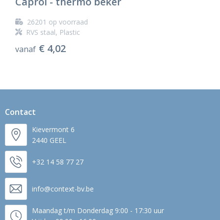
Caprol - thermo beker
26201
op voorraad
RVS staal, Plastic
€ 4,02
vanaf
Contact
Kievermont 6
2440 GEEL
+32 14 58 77 27
info@context-bv.be
Maandag t/m Donderdag 9:00 - 17:30 uur