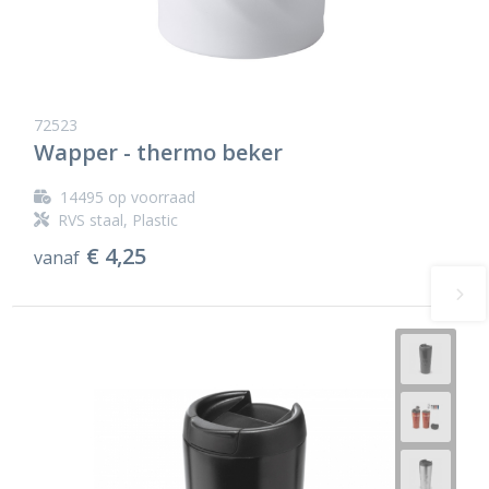
72523
Wapper - thermo beker
14495
op voorraad
RVS staal, Plastic
€ 4,25
vanaf