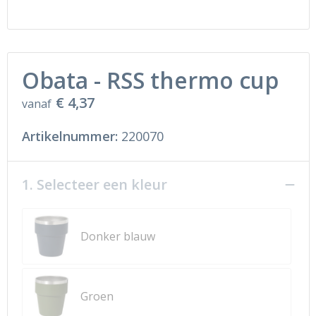
Ondergoed en Sokken
Sokken en Nachtkleding
Regenkleding
Regenkleding
Obata - RSS thermo cup
Gereedschap
Schoenen
€ 4,37
vanaf
Schoenen
Gilets
Artikelnummer:
220070
Hoofdbescherming
Gehoorbescherming
1. Selecteer een kleur
Ademhalingsbescherming
Donker blauw
Groen