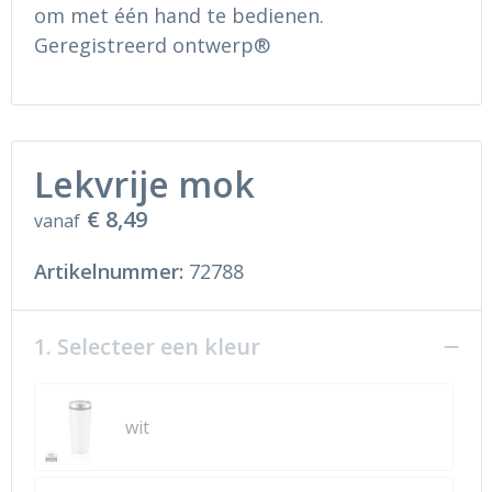
Ondergoed en Sokken
Sokken en Nachtkleding
om met één hand te bedienen.
Geregistreerd ontwerp®
Regenkleding
Regenkleding
Gereedschap
Schoenen
Lekvrije mok
Schoenen
Gilets
€ 8,49
vanaf
Hoofdbescherming
Artikelnummer:
72788
Gehoorbescherming
Ademhalingsbescherming
1. Selecteer een kleur
wit