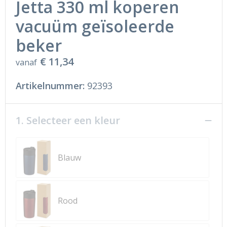
Jetta 330 ml koperen
vacuüm geïsoleerde
beker
€ 11,34
vanaf
Artikelnummer:
92393
1. Selecteer een kleur
Blauw
Rood