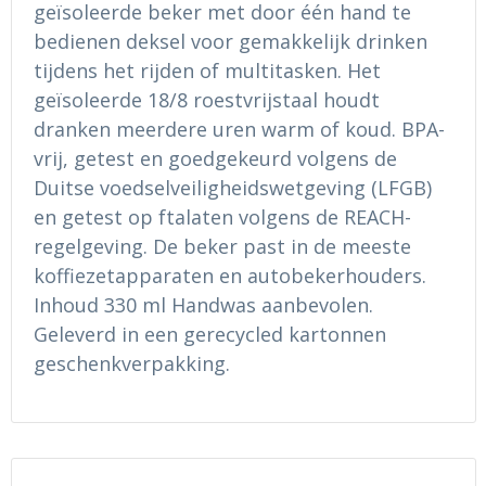
geïsoleerde beker met door één hand te
Ondergoed en Sokken
Sokken en Nachtkleding
bedienen deksel voor gemakkelijk drinken
Regenkleding
Regenkleding
tijdens het rijden of multitasken. Het
geïsoleerde 18/8 roestvrijstaal houdt
Gereedschap
Schoenen
dranken meerdere uren warm of koud. BPA-
vrij, getest en goedgekeurd volgens de
Schoenen
Gilets
Duitse voedselveiligheidswetgeving (LFGB)
en getest op ftalaten volgens de REACH-
Hoofdbescherming
regelgeving. De beker past in de meeste
koffiezetapparaten en autobekerhouders.
Gehoorbescherming
Inhoud 330 ml Handwas aanbevolen.
Ademhalingsbescherming
Geleverd in een gerecycled kartonnen
geschenkverpakking.