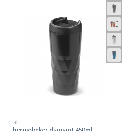
24420
Thermobeker diamant 450ml