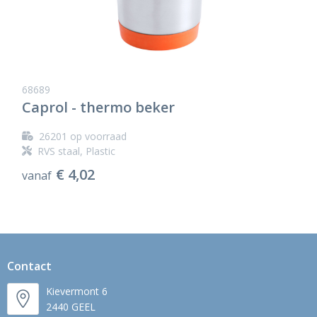
68689
Caprol - thermo beker
26201
op voorraad
RVS staal, Plastic
€ 4,02
vanaf
Contact
Kievermont 6
2440 GEEL