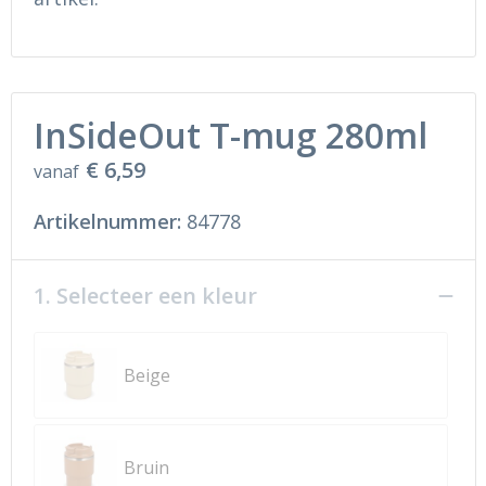
InSideOut T-mug 280ml
€ 6,59
vanaf
Artikelnummer:
84778
1. Selecteer een kleur
Beige
Bruin