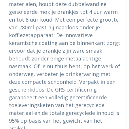
Ondergoed en Sokken
Sokken en Nachtkleding
materialen, houdt deze dubbelwandige
geïsoleerde mok je drankjes tot 4 uur warm
Regenkleding
Regenkleding
en tot 8 uur koud. Met een perfecte grootte
van 280ml past hij naadloos onder je
Gereedschap
Schoenen
koffiezetapparaat. De innovatieve
keramische coating aan de binnenkant zorgt
Schoenen
Gilets
ervoor dat je drankje zijn ware smaak
behoudt zonder enige metaalachtige
Hoofdbescherming
nasmaak. Of je nu thuis bent, op het werk of
Gehoorbescherming
onderweg, verbeter je drinkervaring met
deze compacte schoonheid. Verpakt in een
Ademhalingsbescherming
geschenkdoos. De GRS-certificering
garandeert een volledig gecertificeerde
toeleveringsketen van het gerecyclede
materiaal en de totale gerecyclede inhoud is
95% op basis van het gewicht van het
artikel.