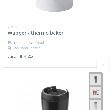
72523
Wapper - thermo beker
14490
op voorraad
RVS staal, Plastic
€ 4,25
vanaf