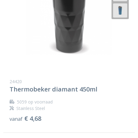
24420
Thermobeker diamant 450ml
5059
op voorraad
Stainless Steel
€ 4,68
vanaf