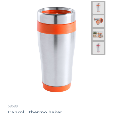
68689
Caprol - thermo beker