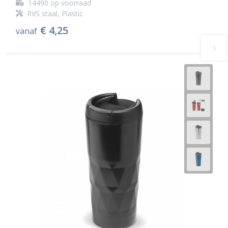
14490
op voorraad
RVS staal, Plastic
€ 4,25
vanaf