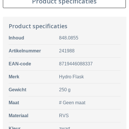
Product specificaties
Product specificaties
Inhoud
848.0855
Artikelnummer
241988
EAN-code
8719446088337
Merk
Hydro Flask
Gewicht
250 g
Maat
# Geen maat
Materiaal
RVS
Kleur
zwart