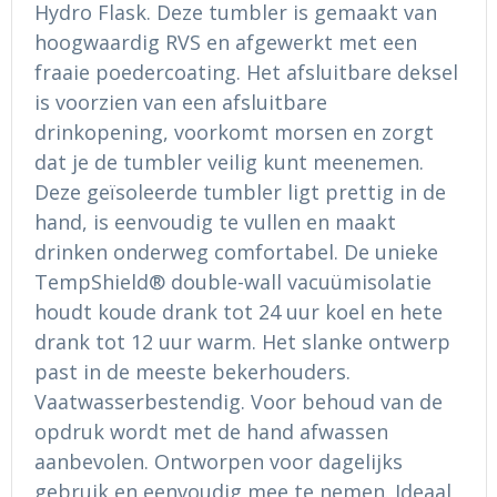
Hydro Flask. Deze tumbler is gemaakt van
Ondergoed en Sokken
Sokken en Nachtkleding
hoogwaardig RVS en afgewerkt met een
Regenkleding
Regenkleding
fraaie poedercoating. Het afsluitbare deksel
is voorzien van een afsluitbare
Gereedschap
Schoenen
drinkopening, voorkomt morsen en zorgt
dat je de tumbler veilig kunt meenemen.
Schoenen
Gilets
Deze geïsoleerde tumbler ligt prettig in de
hand, is eenvoudig te vullen en maakt
Hoofdbescherming
drinken onderweg comfortabel. De unieke
TempShield® double-wall vacuümisolatie
Gehoorbescherming
houdt koude drank tot 24 uur koel en hete
Ademhalingsbescherming
drank tot 12 uur warm. Het slanke ontwerp
past in de meeste bekerhouders.
Vaatwasserbestendig. Voor behoud van de
opdruk wordt met de hand afwassen
aanbevolen. Ontworpen voor dagelijks
gebruik en eenvoudig mee te nemen. Ideaal