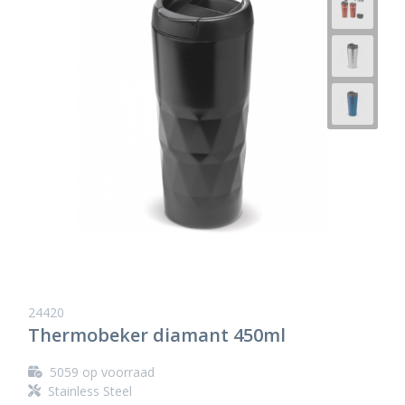
24420
Thermobeker diamant 450ml
5059
op voorraad
Stainless Steel