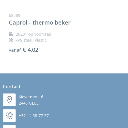
68689
Caprol - thermo beker
26201
op voorraad
RVS staal, Plastic
€ 4,02
vanaf
Contact
Kievermont 6
2440 GEEL
+32 14 58 77 27