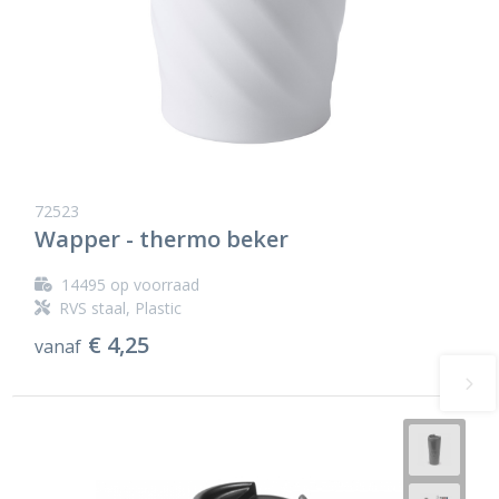
72523
Wapper - thermo beker
14495
op voorraad
RVS staal, Plastic
€ 4,25
vanaf