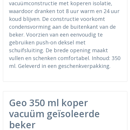
vacuümconstructie met koperen isolatie,
Ondergoed en Sokken
Sokken en Nachtkleding
waardoor dranken tot 8 uur warm en 24 uur
Regenkleding
Regenkleding
koud blijven. De constructie voorkomt
condensvorming aan de buitenkant van de
Gereedschap
Schoenen
beker. Voorzien van een eenvoudig te
gebruiken push-on deksel met
Schoenen
Gilets
schuifsluiting. De brede opening maakt
vullen en schenken comfortabel. Inhoud: 350
Hoofdbescherming
ml. Geleverd in een geschenkverpakking.
Gehoorbescherming
Ademhalingsbescherming
Geo 350 ml koper
vacuüm geïsoleerde
beker