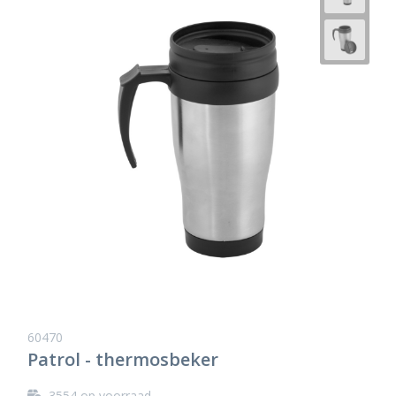
60470
Patrol - thermosbeker
3554
op voorraad