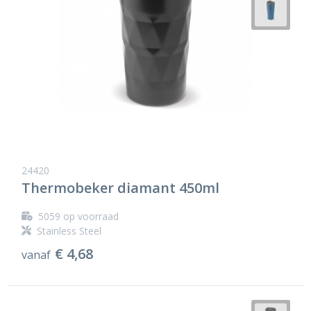
24420
Thermobeker diamant 450ml
5059
op voorraad
Stainless Steel
€ 4,68
vanaf