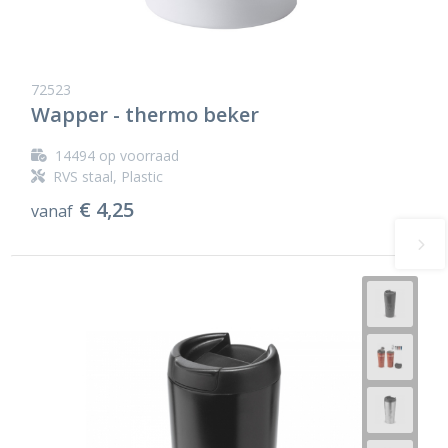
72523
Wapper - thermo beker
14494
op voorraad
RVS staal, Plastic
€ 4,25
vanaf