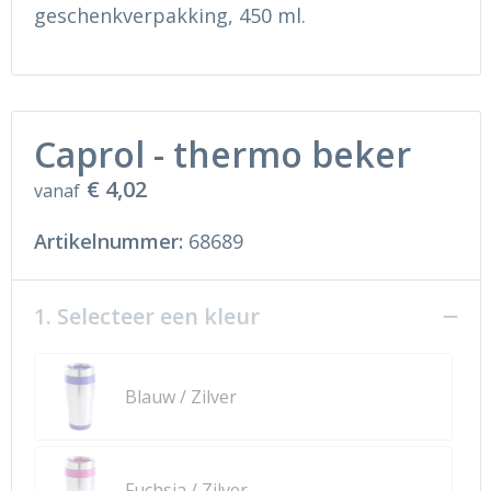
Ondergoed en Sokken
Sokken en Nachtkleding
geschenkverpakking, 450 ml.
Regenkleding
Regenkleding
Gereedschap
Schoenen
Caprol - thermo beker
Schoenen
Gilets
€ 4,02
vanaf
Hoofdbescherming
Artikelnummer:
68689
Gehoorbescherming
1. Selecteer een kleur
Ademhalingsbescherming
Blauw / Zilver
Fuchsia / Zilver