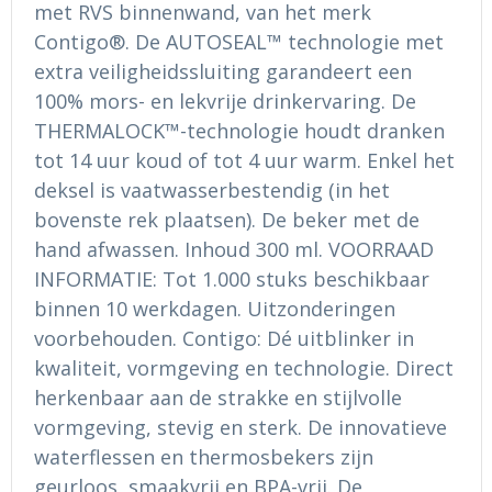
met RVS binnenwand, van het merk
Ondergoed en Sokken
Sokken en Nachtkleding
Contigo®. De AUTOSEAL™ technologie met
Regenkleding
Regenkleding
extra veiligheidssluiting garandeert een
100% mors- en lekvrije drinkervaring. De
Gereedschap
Schoenen
THERMALOCK™-technologie houdt dranken
tot 14 uur koud of tot 4 uur warm. Enkel het
Schoenen
Gilets
deksel is vaatwasserbestendig (in het
bovenste rek plaatsen). De beker met de
Hoofdbescherming
hand afwassen. Inhoud 300 ml. VOORRAAD
INFORMATIE: Tot 1.000 stuks beschikbaar
Gehoorbescherming
binnen 10 werkdagen. Uitzonderingen
Ademhalingsbescherming
voorbehouden. Contigo: Dé uitblinker in
kwaliteit, vormgeving en technologie. Direct
herkenbaar aan de strakke en stijlvolle
vormgeving, stevig en sterk. De innovatieve
waterflessen en thermosbekers zijn
geurloos, smaakvrij en BPA-vrij. De