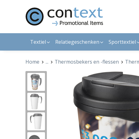
Textiel
Relatiegeschenken
Sporttextiel
Home
...
Thermosbekers en -flessen
Ther