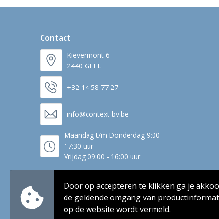
Contact
Kievermont 6
2440 GEEL
+32 14 58 77 27
info@context-bv.be
Maandag t/m Donderdag 9:00 -
17:30 uur
Vrijdag 09:00 - 16:00 uur
Door op accepteren te klikken ga je akko
de geldende omgang van productinformati
op de website wordt vermeld.
© Copyright Context BV 2024