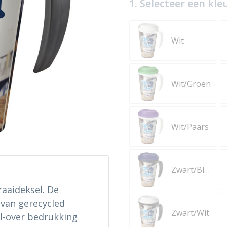
1. Selecteer een kle
Wit
Wit/Groen
Wit/Paars
Zwart/Blauw
aaideksel. De
 van gerecycled
Zwart/Wit
all-over bedrukking