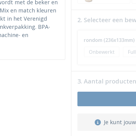
 wordt met de beker en
 Mix en match kleuren
kt in het Verenigd
2. Selecteer een be
enkverpakking. BPA-
machine- en
rondom (236x133mm)
Onbewerkt
Ful
3. Aantal producte
Je kunt jou