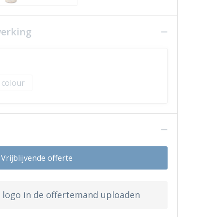
werking
l colour
n
Vrijblijvende offerte
w logo in de offertemand uploaden