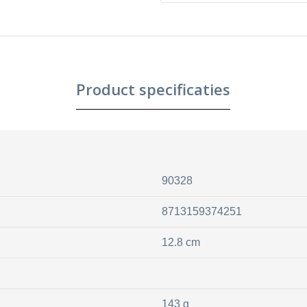
Product specificaties
90328
8713159374251
12.8 cm
143 g