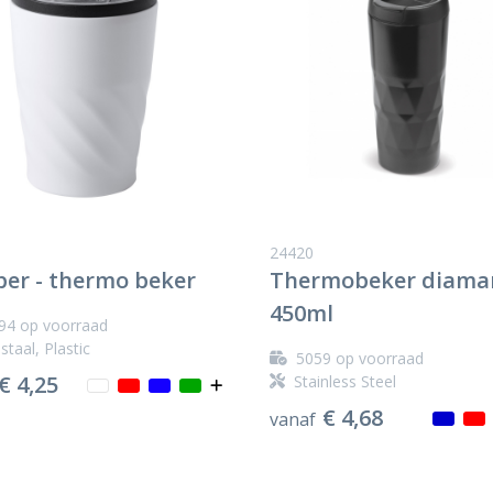
24420
er - thermo beker
Thermobeker diama
450ml
94
op voorraad
staal, Plastic
5059
op voorraad
€ 4,25
Stainless Steel
€ 4,68
vanaf