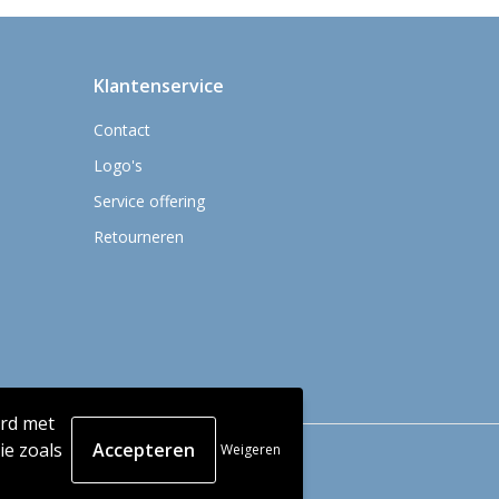
Klantenservice
Contact
Logo's
Service offering
Retourneren
ord met
e zoals
Weigeren