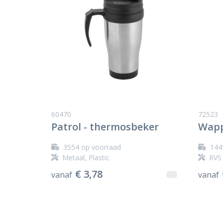
60470
72523
Patrol - thermosbeker
Wapp
3554
op voorraad
144
Metaal, Plastic
RVS 
€ 3,78
vanaf
vanaf