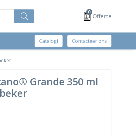
0
Offerte
Catalogi
Contacteer ons
beker
cano® Grande 350 ml
 beker