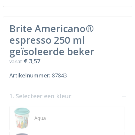
Brite Americano®
espresso 250 ml
geïsoleerde beker
€ 3,57
vanaf
Artikelnummer:
87843
1. Selecteer een kleur
Aqua