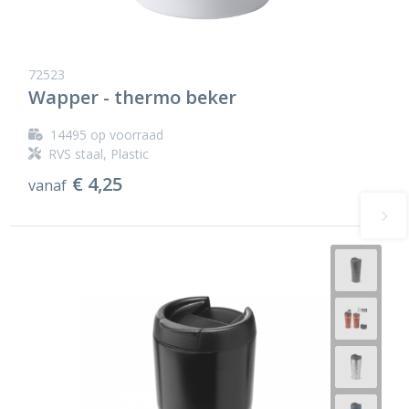
72523
Wapper - thermo beker
14495
op voorraad
RVS staal, Plastic
€ 4,25
vanaf