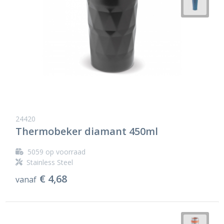
24420
Thermobeker diamant 450ml
5059
op voorraad
Stainless Steel
€ 4,68
vanaf