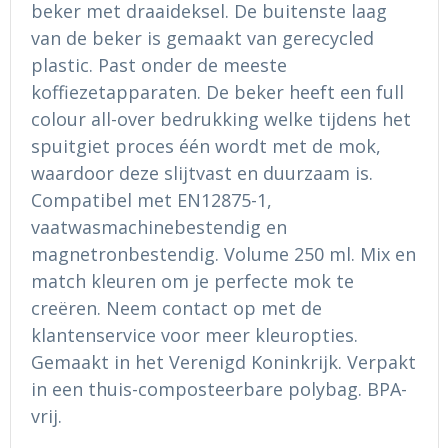
beker met draaideksel. De buitenste laag
Ondergoed en Sokken
Sokken en Nachtkleding
van de beker is gemaakt van gerecycled
Regenkleding
Regenkleding
plastic. Past onder de meeste
koffiezetapparaten. De beker heeft een full
Gereedschap
Schoenen
colour all-over bedrukking welke tijdens het
spuitgiet proces één wordt met de mok,
Schoenen
Gilets
waardoor deze slijtvast en duurzaam is.
Compatibel met EN12875-1,
Hoofdbescherming
vaatwasmachinebestendig en
magnetronbestendig. Volume 250 ml. Mix en
Gehoorbescherming
match kleuren om je perfecte mok te
Ademhalingsbescherming
creëren. Neem contact op met de
klantenservice voor meer kleuropties.
Gemaakt in het Verenigd Koninkrijk. Verpakt
in een thuis-composteerbare polybag. BPA-
vrij.