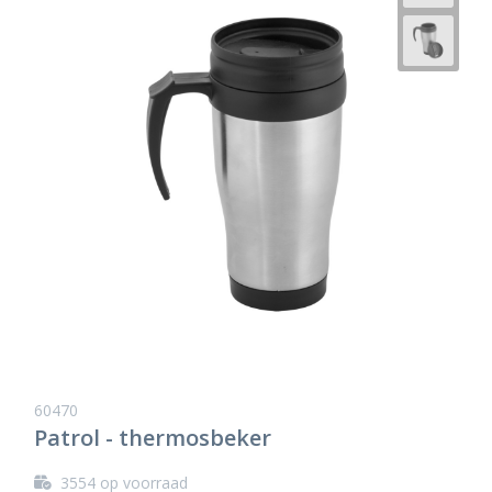
60470
Patrol - thermosbeker
3554
op voorraad