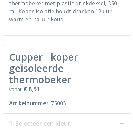
thermobeker met plastic drinkdeksel, 350
Ondergoed en Sokken
Sokken en Nachtkleding
ml. Koper-isolatie houdt dranken 12 uur
Regenkleding
Regenkleding
warm en 24 uur koud.
Gereedschap
Schoenen
Schoenen
Gilets
Cupper - koper
Hoofdbescherming
geïsoleerde
Gehoorbescherming
thermobeker
€ 8,51
vanaf
Ademhalingsbescherming
Artikelnummer:
75003
1. Selecteer een kleur