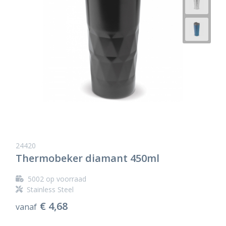
24420
Thermobeker diamant 450ml
5002
op voorraad
Stainless Steel
€ 4,68
vanaf