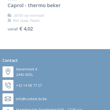
Caprol - thermo beker
26100
op voorraad
RVS staal, Plastic
€ 4,02
vanaf
Contact
Kievermont 6
2440 GEEL
+32 14 58 77 27
info@context-bv.be
Maandag t/m Donderdag 9:00 - 17:30 uur