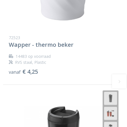
72523
Wapper - thermo beker
14483
op voorraad
RVS staal, Plastic
€ 4,25
vanaf