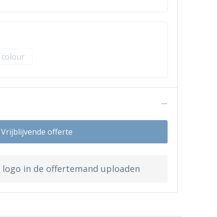
l colour
n
Vrijblijvende offerte
w logo in de offertemand uploaden