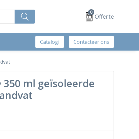
0
Offerte
Catalogi
Contacteer ons
dvat
350 ml geïsoleerde
andvat