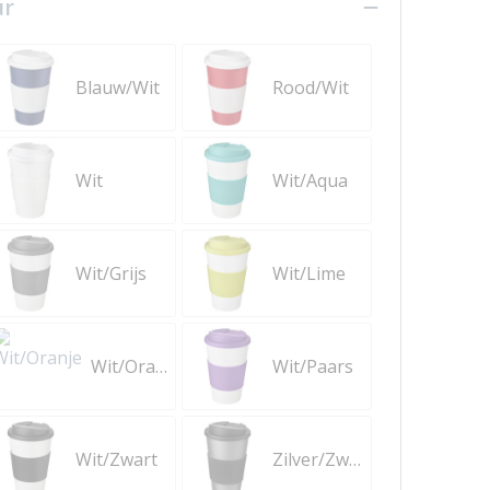
ur
Blauw/Wit
Rood/Wit
Wit
Wit/Aqua
Wit/Grijs
Wit/Lime
Wit/Oranje
Wit/Paars
Wit/Zwart
Zilver/Zwart