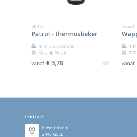
60470
72523
Patrol - thermosbeker
Wapp
3554
op voorraad
144
Metaal, Plastic
RVS 
€ 3,78
vanaf
vanaf
Contact
Kievermont 6
2440 GEEL