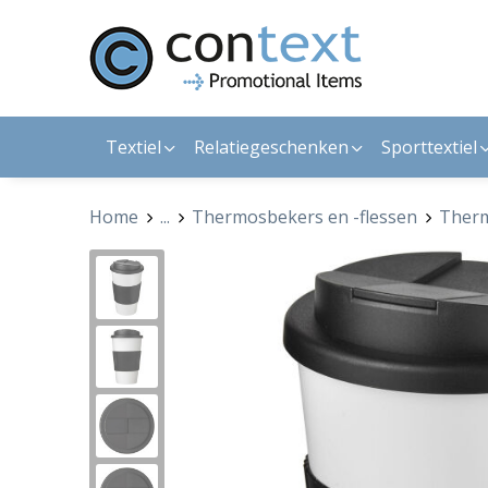
Textiel
Relatiegeschenken
Sporttextiel
Home
...
Thermosbekers en -flessen
Ther