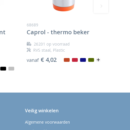
68689
nt
Caprol - thermo beker
26201
op voorraad
RVS staal, Plastic
€ 4,02
vanaf
Veilig winkelen
Algemene voorwaarden