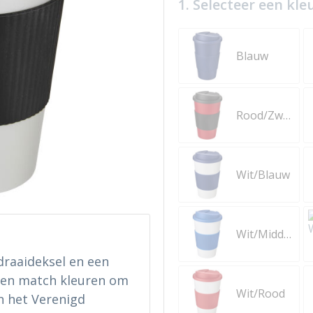
1. Selecteer een kle
Blauw
Rood/Zwart
Wit/Blauw
Wit/Middenblauw
raaideksel en een
x en match kleuren om
Wit/Rood
n het Verenigd