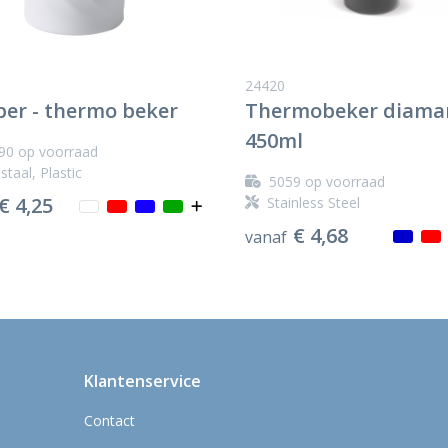
24420
er - thermo beker
Thermobeker diama
450ml
90
op voorraad
staal, Plastic
5059
op voorraad
€ 4,25
Stainless Steel
€ 4,68
vanaf
Klantenservice
Contact