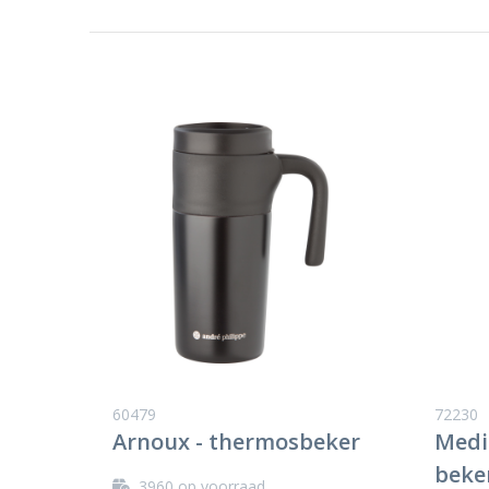
60479
72230
Arnoux - thermosbeker
Medi
beke
3960
op voorraad