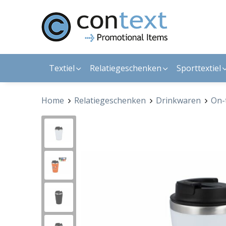
Textiel
Relatiegeschenken
Sporttextiel
Home
Relatiegeschenken
Drinkwaren
On-