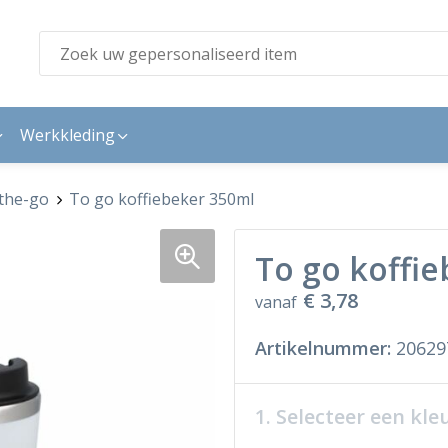
Werkkleding
the-go
To go koffiebeker 350ml
To go koffi
€ 3,78
vanaf
Artikelnummer:
20629
1. Selecteer een kle