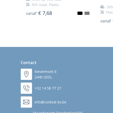
RVS staal, Plastic
390
€ 7,68
Plas
vanaf
vanaf
Contact
Kievermont 6
2440 GEEL
+32 14 58 77 27
info@context-bv.be
Maandag t/m Donderdag 9:00 -