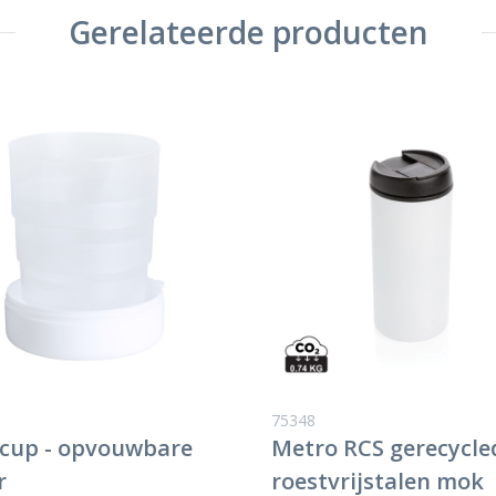
Gerelateerde producten
75348
cup - opvouwbare
Metro RCS gerecycle
r
roestvrijstalen mok