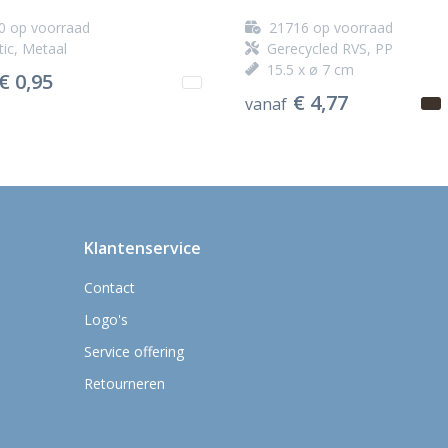
0
op voorraad
21716
op voorraad
tic, Metaal
Gerecycled RVS, PP
15.5 x ø 7 cm
€ 0,95
€ 4,77
vanaf
Klantenservice
Contact
Logo's
Service offering
Retourneren