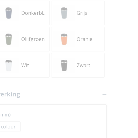
Donkerblauw
Grijs
Olijfgroen
Oranje
Wit
Zwart
werking
0mm)
l colour