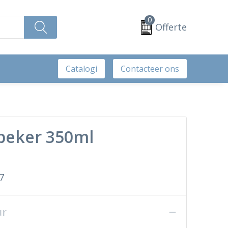
0
Offerte
Catalogi
Contacteer ons
ebeker 350ml
7
ur