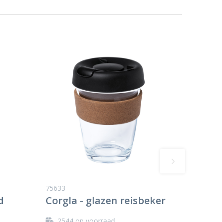
75633
d
Corgla - glazen reisbeker
2544
op voorraad