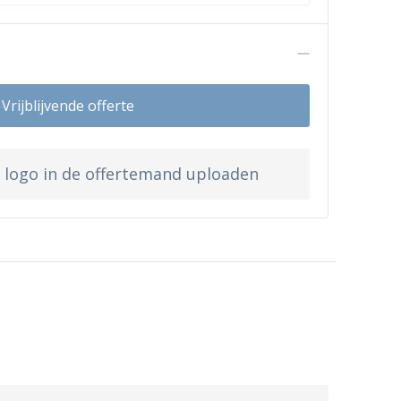
n
Vrijblijvende offerte
w logo in de offertemand uploaden