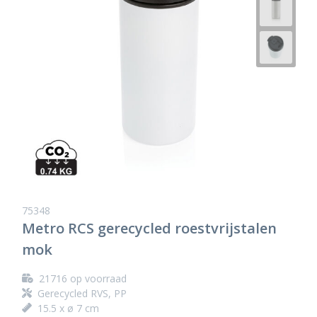
75348
Metro RCS gerecycled roestvrijstalen
mok
21716
op voorraad
Gerecycled RVS, PP
15.5 x ø 7 cm