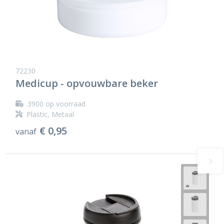
72230
Medicup - opvouwbare beker
3900
op voorraad
Plastic, Metaal
€ 0,95
vanaf