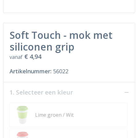
Ondergoed en Sokken
Sokken en Nachtkleding
Regenkleding
Regenkleding
Soft Touch - mok met
Gereedschap
Schoenen
siliconen grip
Schoenen
Gilets
€ 4,94
vanaf
Hoofdbescherming
Artikelnummer:
56022
Gehoorbescherming
1. Selecteer een kleur
Ademhalingsbescherming
Lime groen / Wit