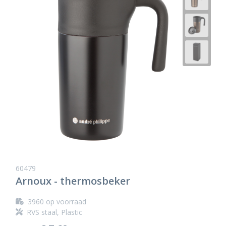
60479
Arnoux - thermosbeker
3960
op voorraad
RVS staal, Plastic