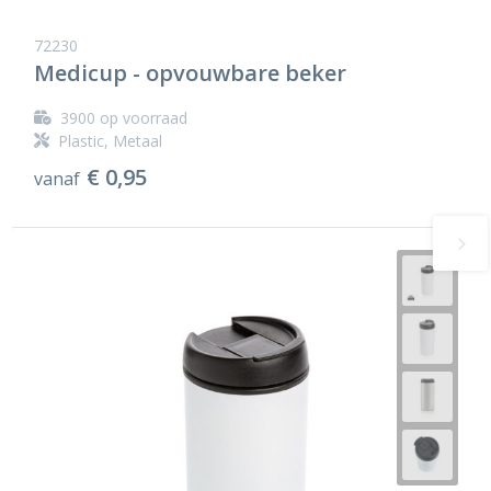
72230
Medicup - opvouwbare beker
3900
op voorraad
Plastic, Metaal
€ 0,95
vanaf