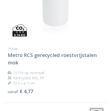
75348
Metro RCS gerecycled roestvrijstalen
mok
21716
op voorraad
Gerecycled RVS, PP
15.5 x ø 7 cm
€ 4,77
vanaf