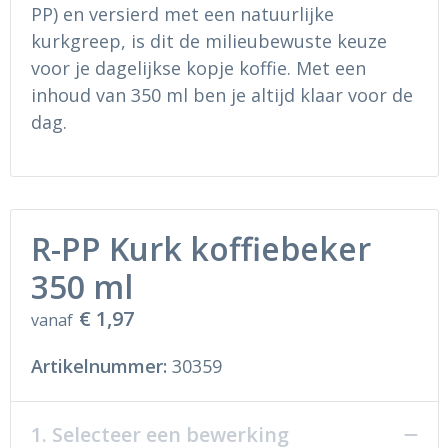
Ondergoed en Sokken
Sokken en Nachtkleding
PP) en versierd met een natuurlijke
kurkgreep, is dit de milieubewuste keuze
Regenkleding
Regenkleding
voor je dagelijkse kopje koffie. Met een
inhoud van 350 ml ben je altijd klaar voor de
Gereedschap
Schoenen
dag.
Schoenen
Gilets
Hoofdbescherming
R-PP Kurk koffiebeker
Gehoorbescherming
350 ml
Ademhalingsbescherming
€ 1,97
vanaf
Artikelnummer:
30359
1. Selecteer een bewerking