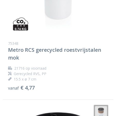
75348
Metro RCS gerecycled roestvrijstalen
mok
21716
op voorraad
Gerecycled RVS, PP
15.5 x ø 7 cm
€ 4,77
vanaf