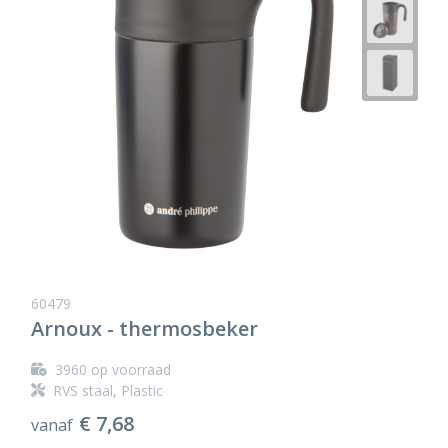
60479
Arnoux - thermosbeker
3960
op voorraad
RVS staal, Plastic
€ 7,68
vanaf