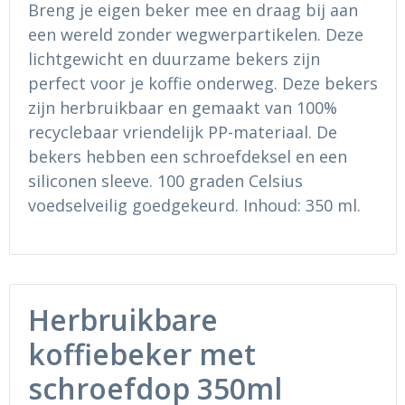
Breng je eigen beker mee en draag bij aan
Ondergoed en Sokken
Sokken en Nachtkleding
een wereld zonder wegwerpartikelen. Deze
Regenkleding
Regenkleding
lichtgewicht en duurzame bekers zijn
perfect voor je koffie onderweg. Deze bekers
Gereedschap
Schoenen
zijn herbruikbaar en gemaakt van 100%
recyclebaar vriendelijk PP-materiaal. De
Schoenen
Gilets
bekers hebben een schroefdeksel en een
siliconen sleeve. 100 graden Celsius
Hoofdbescherming
voedselveilig goedgekeurd. Inhoud: 350 ml.
Gehoorbescherming
Ademhalingsbescherming
Herbruikbare
koffiebeker met
schroefdop 350ml