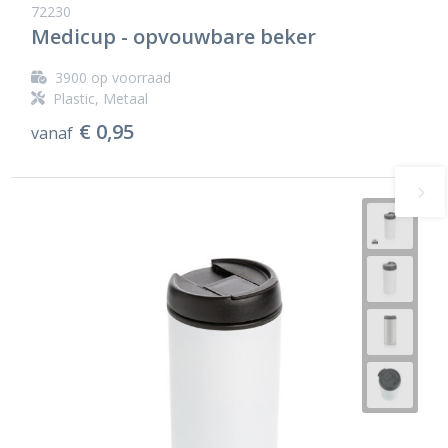
72230
Medicup - opvouwbare beker
3900
op voorraad
Plastic, Metaal
€ 0,95
vanaf