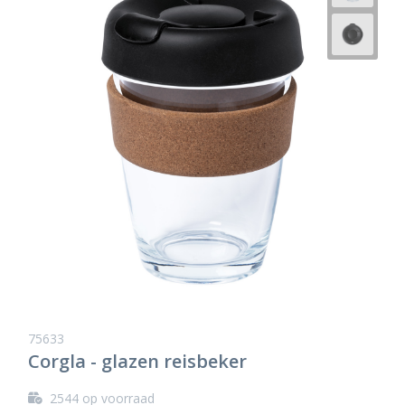
75633
Corgla - glazen reisbeker
2544
op voorraad