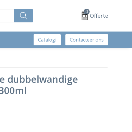
0
Offerte
Catalogi
Contacteer ons
re dubbelwandige
 300ml