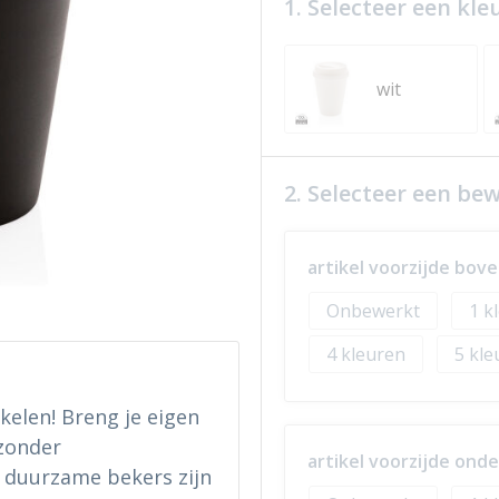
1. Selecteer een kle
wit
2. Selecteer een be
artikel voorzijde bove
Onbewerkt
1
4
5
elen! Breng je eigen
zonder
artikel voorzijde onde
 duurzame bekers zijn