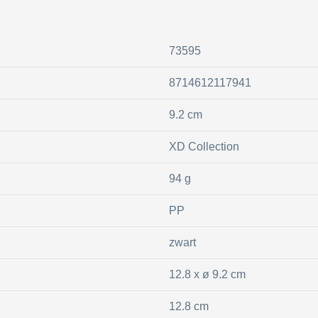
73595
8714612117941
9.2 cm
XD Collection
94 g
PP
zwart
12.8 x ø 9.2 cm
12.8 cm