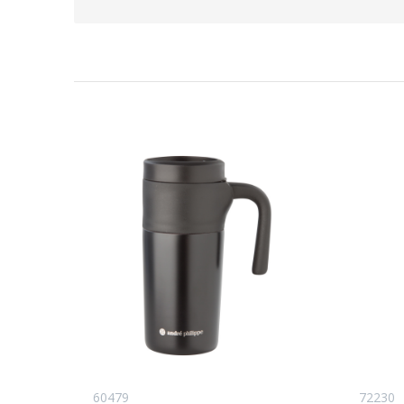
60479
72230