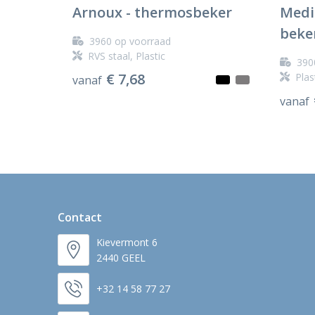
Arnoux - thermosbeker
Medi
beke
3960
op voorraad
RVS staal, Plastic
390
€ 7,68
Plas
vanaf
vanaf
Contact
Kievermont 6
2440 GEEL
+32 14 58 77 27