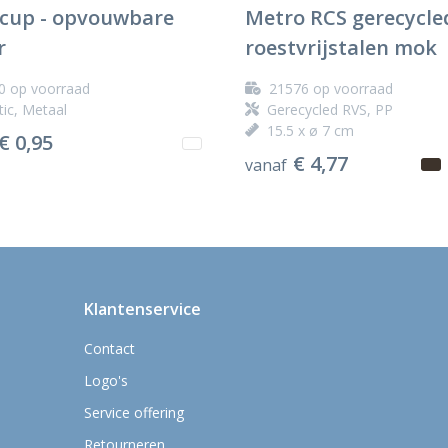
cup - opvouwbare
Metro RCS gerecycle
r
roestvrijstalen mok
0
op voorraad
21576
op voorraad
tic, Metaal
Gerecycled RVS, PP
15.5 x ø 7 cm
€ 0,95
€ 4,77
vanaf
Klantenservice
Contact
Logo's
Service offering
Retourneren