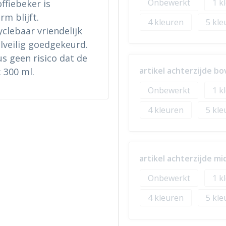
Onbewerkt
1
ffiebeker is
m blijft.
4
5
lebaar vriendelijk
lveilig goedgekeurd.
s geen risico dat de
artikel achterzijde b
: 300 ml.
Onbewerkt
1
4
5
artikel achterzijde m
Onbewerkt
1
4
5