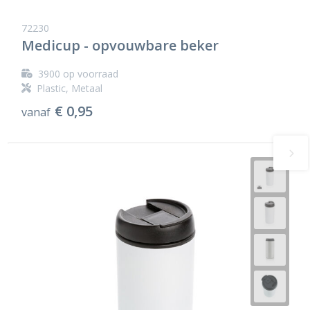
72230
Medicup - opvouwbare beker
3900
op voorraad
Plastic, Metaal
€ 0,95
vanaf