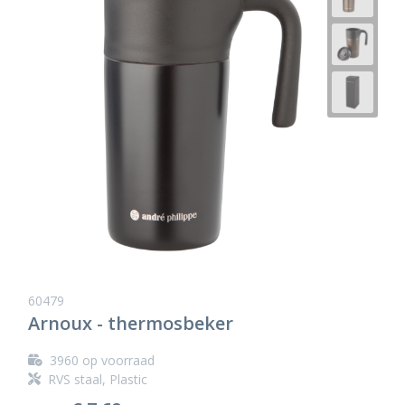
60479
Arnoux - thermosbeker
3960
op voorraad
RVS staal, Plastic