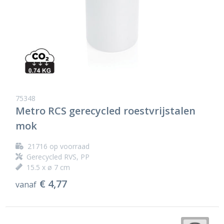
75348
Metro RCS gerecycled roestvrijstalen
mok
21716
op voorraad
Gerecycled RVS, PP
15.5 x ø 7 cm
€ 4,77
vanaf