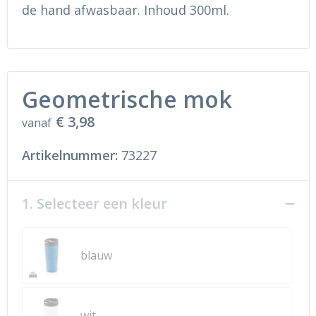
Ondergoed en Sokken
Sokken en Nachtkleding
de hand afwasbaar. Inhoud 300ml.
Regenkleding
Regenkleding
Gereedschap
Schoenen
Geometrische mok
Schoenen
Gilets
€ 3,98
vanaf
Hoofdbescherming
Artikelnummer:
73227
Gehoorbescherming
1. Selecteer een kleur
Ademhalingsbescherming
blauw
wit