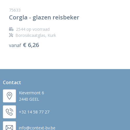
75633
Corgla - glazen reisbeker
2544
op voorraad
Borosilicaatglas, Kurk
€ 6,26
vanaf
Contact
Kievermont 6
2440 GEEL
+32 14 58 77 27
info@context-bv.be