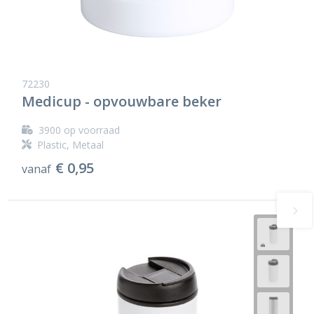
72230
Medicup - opvouwbare beker
3900
op voorraad
Plastic, Metaal
€ 0,95
vanaf