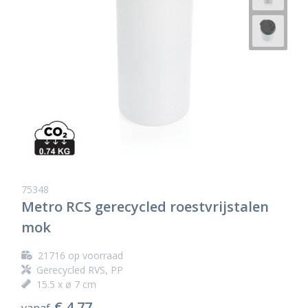
75348
Metro RCS gerecycled roestvrijstalen
mok
21716
op voorraad
Gerecycled RVS, PP
15.5 x ø 7 cm
€ 4,77