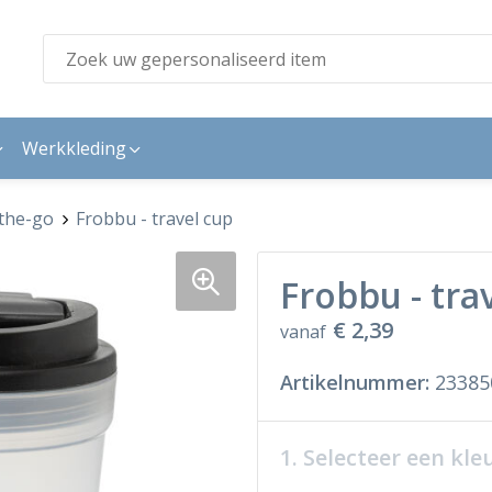
Werkkleding
the-go
Frobbu - travel cup
Frobbu - tra
€ 2,39
vanaf
Artikelnummer:
23385
1. Selecteer een kle