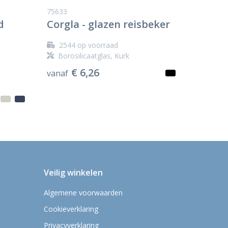
75633
d
Corgla - glazen reisbeker
2544
op voorraad
Borosilicaatglas, Kurk
€ 6,26
vanaf
Veilig winkelen
Algemene voorwaarden
Cookieverklaring
Privacyverklaring