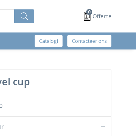
0
Offerte
Catalogi
Contacteer ons
vel cup
0
ur