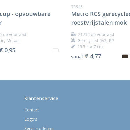
75348
cup - opvouwbare
Metro RCS gerecycle
r
roestvrijstalen mok
0
op voorraad
21716
op voorraad
tic, Metaal
Gerecycled RVS, PP
15.5 x ø 7 cm
€ 0,95
€ 4,77
vanaf
Klantenservice
Contact
Logo's
Service offering