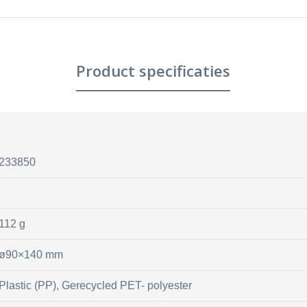
Product specificaties
233850
112 g
ø90×140 mm
Plastic (PP), Gerecycled PET- polyester