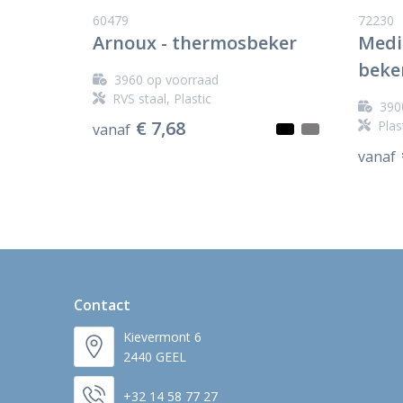
60479
72230
Arnoux - thermosbeker
Medi
beke
3960
op voorraad
RVS staal, Plastic
390
€ 7,68
Plas
vanaf
vanaf
Contact
Kievermont 6
2440 GEEL
+32 14 58 77 27