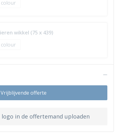
l colour
eren wikkel (75 x 439)
l colour
n
Vrijblijvende offerte
w logo in de offertemand uploaden