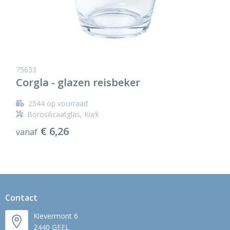
75633
Corgla - glazen reisbeker
2544
op voorraad
Borosilicaatglas, Kurk
€ 6,26
vanaf
Contact
Kievermont 6
2440 GEEL