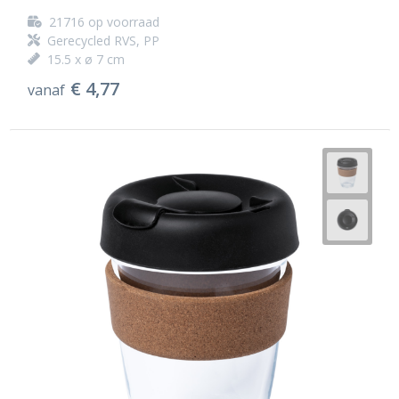
21716
op voorraad
Gerecycled RVS, PP
15.5 x ø 7 cm
€ 4,77
vanaf