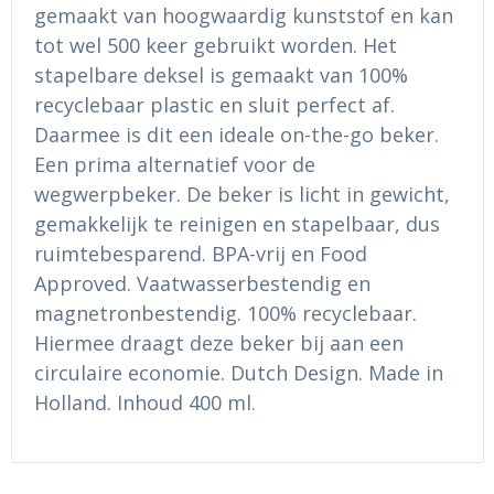
Ondergoed en Sokken
Sokken en Nachtkleding
gemaakt van hoogwaardig kunststof en kan
tot wel 500 keer gebruikt worden. Het
Regenkleding
Regenkleding
stapelbare deksel is gemaakt van 100%
recyclebaar plastic en sluit perfect af.
Gereedschap
Schoenen
Daarmee is dit een ideale on-the-go beker.
Een prima alternatief voor de
Schoenen
Gilets
wegwerpbeker. De beker is licht in gewicht,
gemakkelijk te reinigen en stapelbaar, dus
Hoofdbescherming
ruimtebesparend. BPA-vrij en Food
Gehoorbescherming
Approved. Vaatwasserbestendig en
magnetronbestendig. 100% recyclebaar.
Ademhalingsbescherming
Hiermee draagt deze beker bij aan een
circulaire economie. Dutch Design. Made in
Holland. Inhoud 400 ml.