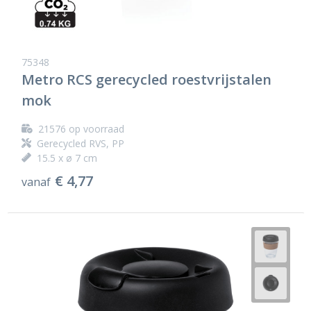
75348
Metro RCS gerecycled roestvrijstalen
mok
21576
op voorraad
Gerecycled RVS, PP
15.5 x ø 7 cm
€ 4,77
vanaf