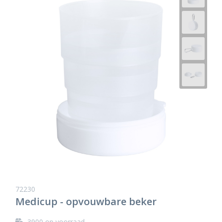
72230
Medicup - opvouwbare beker
3900
op voorraad