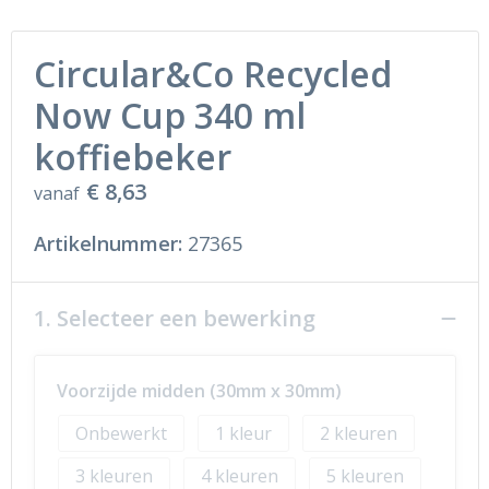
Circular&Co Recycled
Now Cup 340 ml
koffiebeker
€ 8,63
vanaf
Artikelnummer:
27365
1. Selecteer een bewerking
Voorzijde midden (30mm x 30mm)
Onbewerkt
1
2
3
4
5