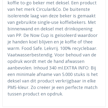
koffie to-go beker met deksel. Een product
Ondergoed en Sokken
Sokken en Nachtkleding
van het merk Circular&Co. De buitenste
Regenkleding
Regenkleding
isolerende laag van deze beker is gemaakt
van gebruikte single-use koffiebekers. Met
Gereedschap
Schoenen
binnenwand en deksel met drinkopening
van PP. De Now Cup is geïsoleerd waardoor
Schoenen
Gilets
je handen koel blijven en je koffie of thee
warm. Food Safe. Lekvrij. 100% recyclebaar.
Hoofdbescherming
Vaatwasserbestendig. Voor behoud van de
opdruk wordt met de hand afwassen
Gehoorbescherming
aanbevolen. Inhoud 340 ml.EXTRA INFO: Bij
Ademhalingsbescherming
een minimale afname van 5.000 stuks is het
deksel van dit product verkrijgbaar in elke
PMS-kleur. Zo creëer je een perfecte match
tussen product en opdruk.