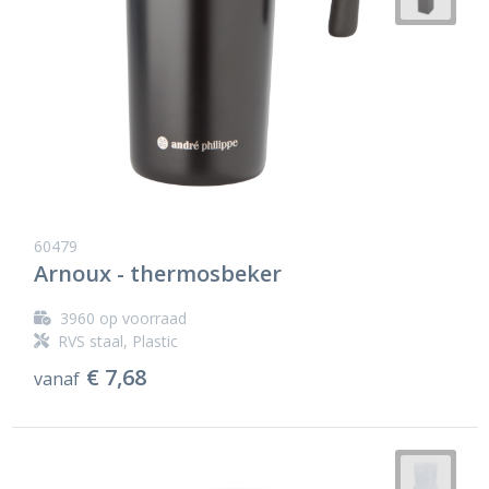
60479
Arnoux - thermosbeker
3960
op voorraad
RVS staal, Plastic
€ 7,68
vanaf