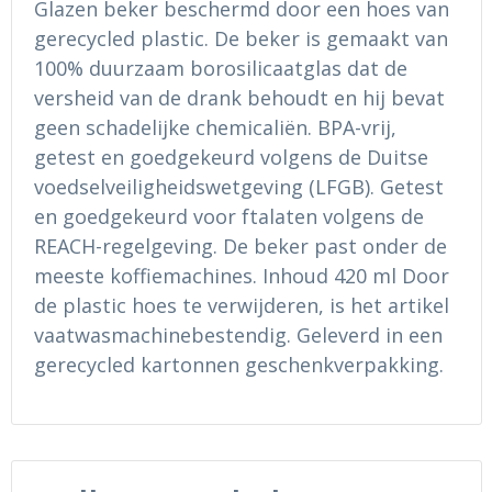
Glazen beker beschermd door een hoes van
Ondergoed en Sokken
Sokken en Nachtkleding
gerecycled plastic. De beker is gemaakt van
Regenkleding
Regenkleding
100% duurzaam borosilicaatglas dat de
versheid van de drank behoudt en hij bevat
Gereedschap
Schoenen
geen schadelijke chemicaliën. BPA-vrij,
getest en goedgekeurd volgens de Duitse
Schoenen
Gilets
voedselveiligheidswetgeving (LFGB). Getest
en goedgekeurd voor ftalaten volgens de
Hoofdbescherming
REACH-regelgeving. De beker past onder de
meeste koffiemachines. Inhoud 420 ml Door
Gehoorbescherming
de plastic hoes te verwijderen, is het artikel
vaatwasmachinebestendig. Geleverd in een
Ademhalingsbescherming
gerecycled kartonnen geschenkverpakking.