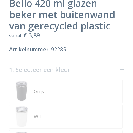
Bello 420 ml glazen
beker met buitenwand
van gerecycled plastic
€ 3,89
vanaf
Artikelnummer:
92285
1. Selecteer een kleur
Grijs
Wit