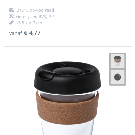
21615
op voorraad
Gerecycled RVS, PP
15.5 x ø 7 cm
€ 4,77
vanaf