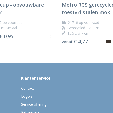
cup - opvouwbare
Metro RCS gerecycle
r
roestvrijstalen mok
0
op voorraad
21716
op voorraad
tic, Metaal
Gerecycled RVS, PP
15.5 x ø 7 cm
€ 0,95
€ 4,77
vanaf
Klantenservice
Contact
Logo's
Service offering
Retourneren