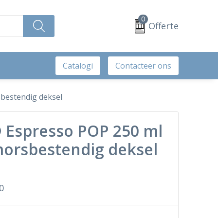
0
Offerte
Catalogi
Contacteer ons
bestendig deksel
Espresso POP 250 ml
orsbestendig deksel
0