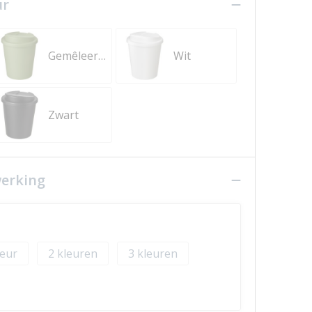
ur
Gemêleerd groen
Wit
Zwart
werking
2
3