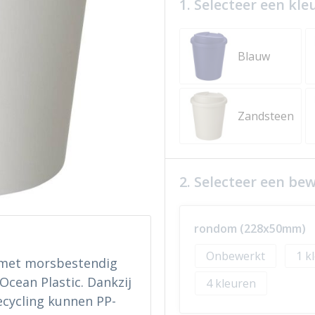
1. Selecteer een kle
Blauw
Zandsteen
2. Selecteer een be
rondom (228x50mm)
Onbewerkt
1
met morsbestendig
Ocean Plastic. Dankzij
4
ecycling kunnen PP-