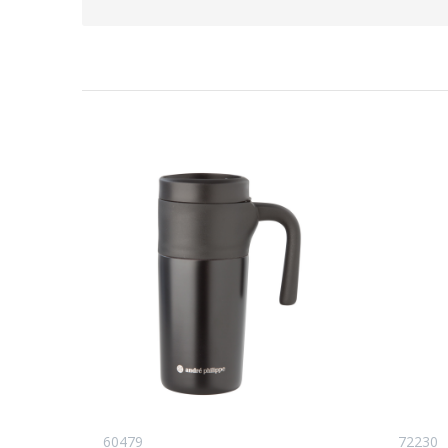
60479
72230