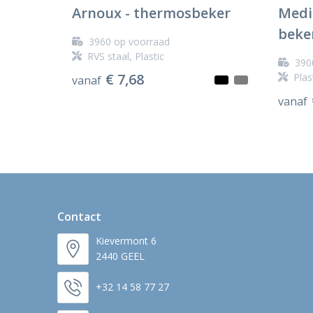
Arnoux - thermosbeker
Medi
beke
3960
op voorraad
RVS staal, Plastic
390
€ 7,68
Plas
vanaf
vanaf
Contact
Kievermont 6
2440 GEEL
+32 14 58 77 27