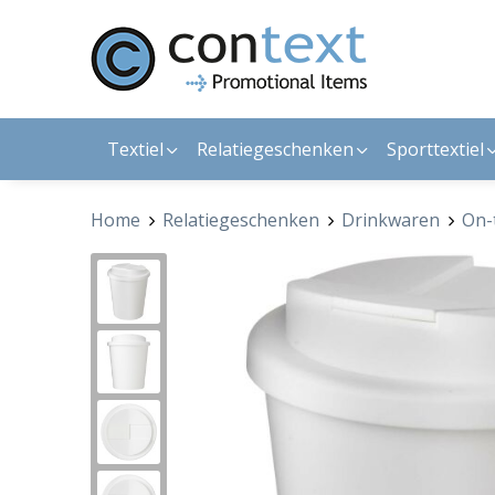
Textiel
Relatiegeschenken
Sporttextiel
Home
Relatiegeschenken
Drinkwaren
On-