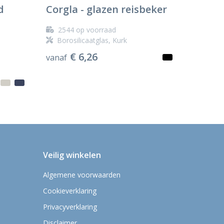
d
Corgla - glazen reisbeker
2544
op voorraad
Borosilicaatglas, Kurk
€ 6,26
vanaf
Veilig winkelen
Algemene voorwaarden
Cookieverklaring
Privacyverklaring
Disclaimer