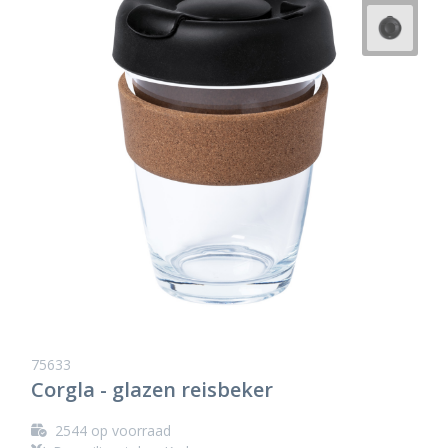
75633
Corgla - glazen reisbeker
2544
op voorraad