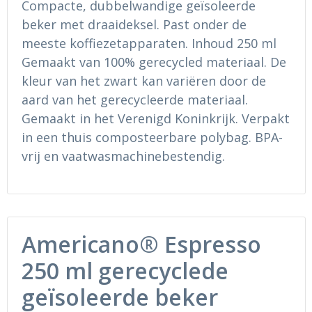
Compacte, dubbelwandige geïsoleerde
Ondergoed en Sokken
Sokken en Nachtkleding
beker met draaideksel. Past onder de
Regenkleding
Regenkleding
meeste koffiezetapparaten. Inhoud 250 ml
Gemaakt van 100% gerecycled materiaal. De
Gereedschap
Schoenen
kleur van het zwart kan variëren door de
aard van het gerecycleerde materiaal.
Schoenen
Gilets
Gemaakt in het Verenigd Koninkrijk. Verpakt
in een thuis composteerbare polybag. BPA-
Hoofdbescherming
vrij en vaatwasmachinebestendig.
Gehoorbescherming
Ademhalingsbescherming
Americano® Espresso
250 ml gerecyclede
geïsoleerde beker