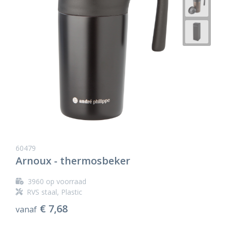
60479
Arnoux - thermosbeker
3960
op voorraad
RVS staal, Plastic
€ 7,68
vanaf