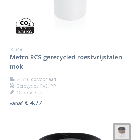
75348
Metro RCS gerecycled roestvrijstalen
mok
21716
op voorraad
Gerecycled RVS, PP
15.5 x ø 7 cm
€ 4,77
vanaf