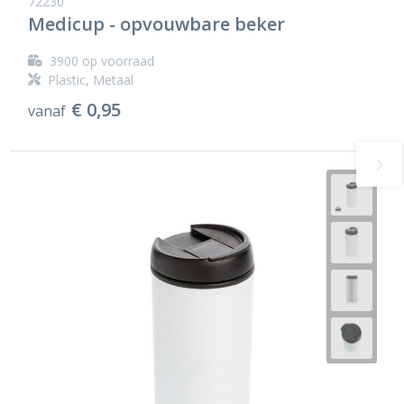
72230
Medicup - opvouwbare beker
3900
op voorraad
Plastic, Metaal
€ 0,95
vanaf