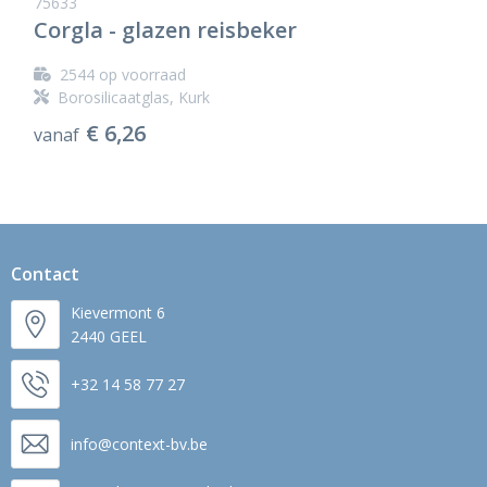
75633
Corgla - glazen reisbeker
2544
op voorraad
Borosilicaatglas, Kurk
€ 6,26
vanaf
Contact
Kievermont 6
2440 GEEL
+32 14 58 77 27
info@context-bv.be