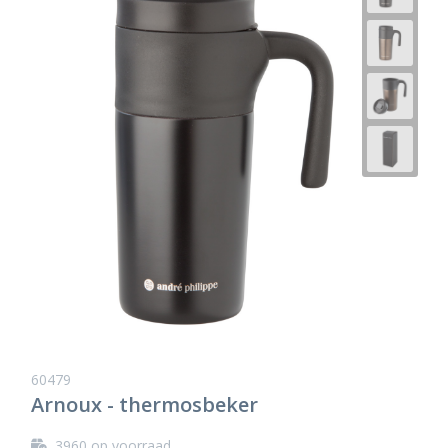
60479
Arnoux - thermosbeker
3960
op voorraad