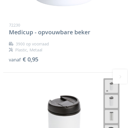
72230
Medicup - opvouwbare beker
3900
op voorraad
Plastic, Metaal
€ 0,95
vanaf