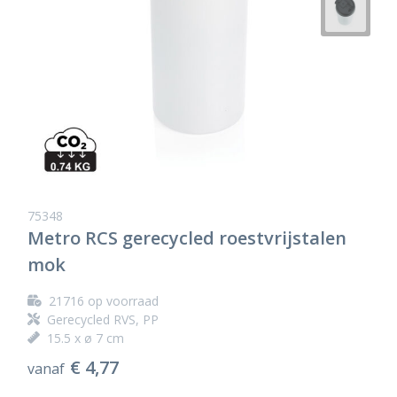
75348
Metro RCS gerecycled roestvrijstalen
mok
21716
op voorraad
Gerecycled RVS, PP
15.5 x ø 7 cm
€ 4,77
vanaf