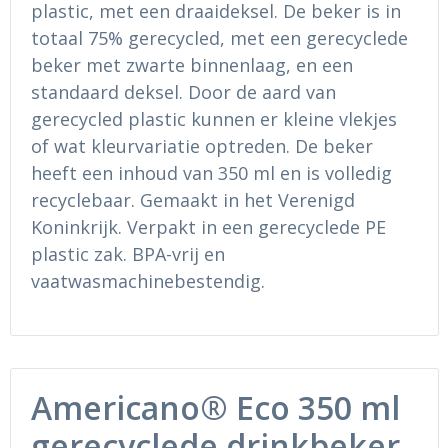
plastic, met een draaideksel. De beker is in
Ondergoed en Sokken
Sokken en Nachtkleding
totaal 75% gerecycled, met een gerecyclede
Regenkleding
Regenkleding
beker met zwarte binnenlaag, en een
standaard deksel. Door de aard van
Gereedschap
Schoenen
gerecycled plastic kunnen er kleine vlekjes
of wat kleurvariatie optreden. De beker
Schoenen
Gilets
heeft een inhoud van 350 ml en is volledig
recyclebaar. Gemaakt in het Verenigd
Hoofdbescherming
Koninkrijk. Verpakt in een gerecyclede PE
plastic zak. BPA-vrij en
Gehoorbescherming
vaatwasmachinebestendig.
Ademhalingsbescherming
Americano® Eco 350 ml
gerecyclede drinkbeker