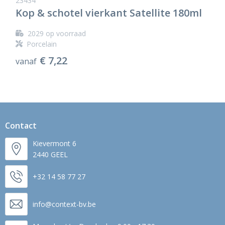
23434
Kop & schotel vierkant Satellite 180ml
2029
op voorraad
Porcelain
€ 7,22
vanaf
Contact
Kievermont 6
2440 GEEL
+32 14 58 77 27
info@context-bv.be