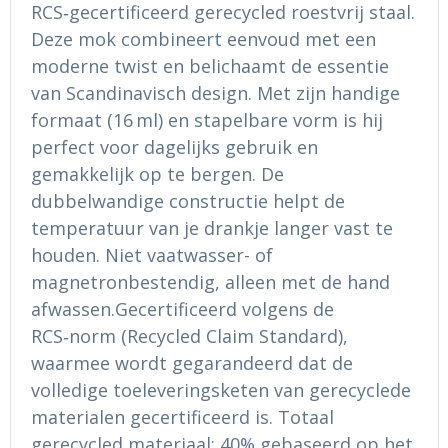
Ondergoed en Sokken
Sokken en Nachtkleding
RCS‑gecertificeerd gerecycled roestvrij staal.
Deze mok combineert eenvoud met een
Regenkleding
Regenkleding
moderne twist en belichaamt de essentie
van Scandinavisch design. Met zijn handige
Gereedschap
Schoenen
formaat (16 ml) en stapelbare vorm is hij
perfect voor dagelijks gebruik en
Schoenen
Gilets
gemakkelijk op te bergen. De
dubbelwandige constructie helpt de
Hoofdbescherming
temperatuur van je drankje langer vast te
houden. Niet vaatwasser- of
Gehoorbescherming
magnetronbestendig, alleen met de hand
Ademhalingsbescherming
afwassen.Gecertificeerd volgens de
RCS‑norm (Recycled Claim Standard),
waarmee wordt gegarandeerd dat de
volledige toeleveringsketen van gerecyclede
materialen gecertificeerd is. Totaal
gerecycled materiaal: 40% gebaseerd op het