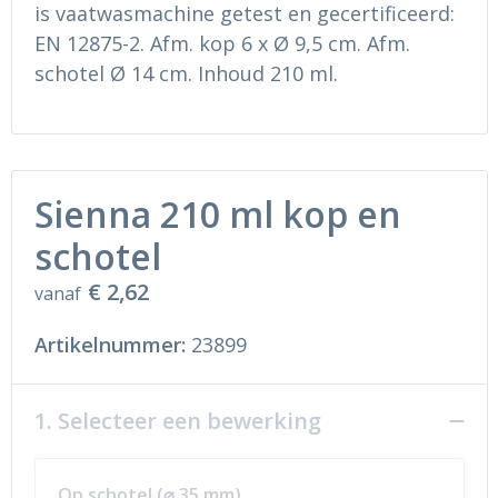
Ondergoed en Sokken
Sokken en Nachtkleding
is vaatwasmachine getest en gecertificeerd:
EN 12875-2. Afm. kop 6 x Ø 9,5 cm. Afm.
Regenkleding
Regenkleding
schotel Ø 14 cm. Inhoud 210 ml.
Gereedschap
Schoenen
Schoenen
Gilets
Sienna 210 ml kop en
Hoofdbescherming
schotel
Gehoorbescherming
€ 2,62
vanaf
Ademhalingsbescherming
Artikelnummer:
23899
1. Selecteer een bewerking
Op schotel (⌀ 35 mm)