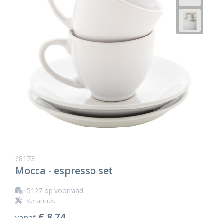
68173
Mocca - espresso set
5127
op voorraad
Keramiek
€ 8,74
vanaf