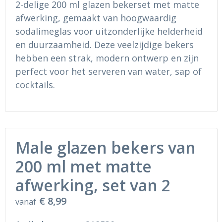
2-delige 200 ml glazen bekerset met matte
Ondergoed en Sokken
Sokken en Nachtkleding
afwerking, gemaakt van hoogwaardig
Regenkleding
Regenkleding
sodalimeglas voor uitzonderlijke helderheid
en duurzaamheid. Deze veelzijdige bekers
Gereedschap
Schoenen
hebben een strak, modern ontwerp en zijn
perfect voor het serveren van water, sap of
Schoenen
Gilets
cocktails.
Hoofdbescherming
Gehoorbescherming
Male glazen bekers van
Ademhalingsbescherming
200 ml met matte
afwerking, set van 2
€ 8,99
vanaf