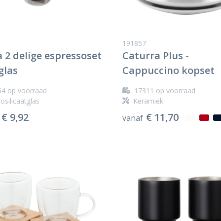
191857
 2 delige espressoset
Caturra Plus -
glas
Cappuccino kopset
54
op voorraad
17311
op voorraad
osilicaatglas
Keramiek
€ 9,92
€ 11,70
vanaf