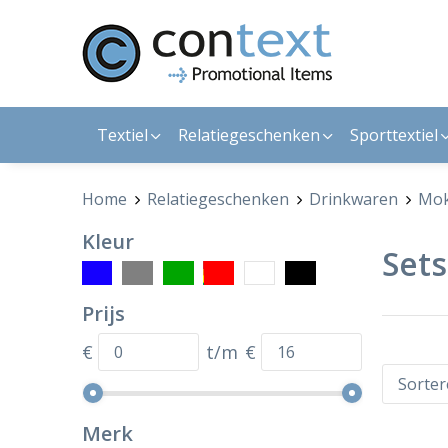
Textiel
Relatiegeschenken
Sporttextiel
Home
Relatiegeschenken
Drinkwaren
Mok
Kleur
Sets
Prijs
€
t/m
€
Merk