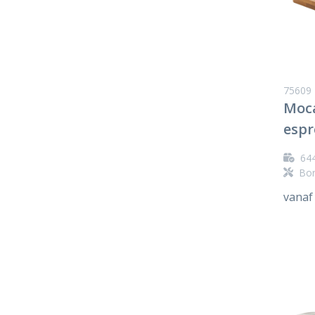
75609
Moca
espr
64
Bor
vanaf