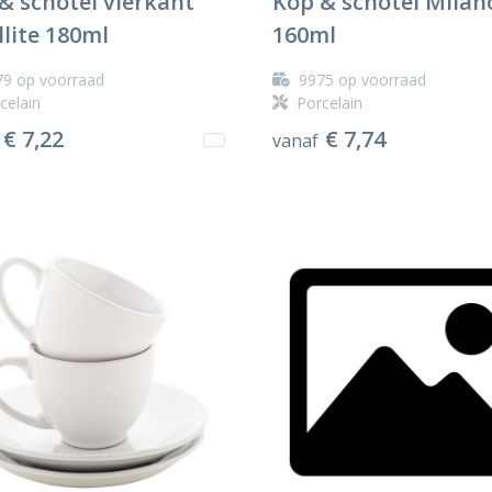
& schotel vierkant
Kop & schotel Milan
llite 180ml
160ml
79
op voorraad
9975
op voorraad
celain
Porcelain
€ 7,22
€ 7,74
vanaf