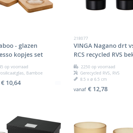
218077
boo - glazen
VINGA Nagano drt v
esso kopjes set
RCS recycled RVS be
45
op voorraad
2250
op voorraad
osilicaatglas, Bamboe
Gerecycled RVS, RVS
8.5 x ø 6.5 cm
€ 10,64
€ 12,78
vanaf