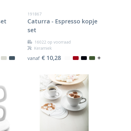
191867
set
Caturra - Espresso kopje
set
16022
op voorraad
Keramiek
€ 10,28
vanaf