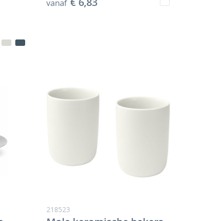
€ 6,83
vanaf
218523