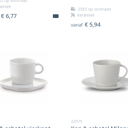
82
op voorraad
amiek
2583
op voorraad
€ 6,77
Keramiek
€ 5,94
vanaf
22975