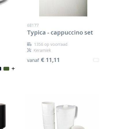
68177
Typica - cappuccino set
1356
op voorraad
Keramiek
€ 11,11
vanaf