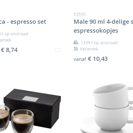
93555
a - espresso set
Male 90 ml 4-delige 
espressokopjes
31
op voorraad
amiek
13397
op voorraad
€ 8,74
Keramiek
€ 10,43
vanaf