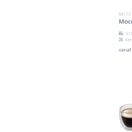
68173
Mocc
51
Ker
vanaf