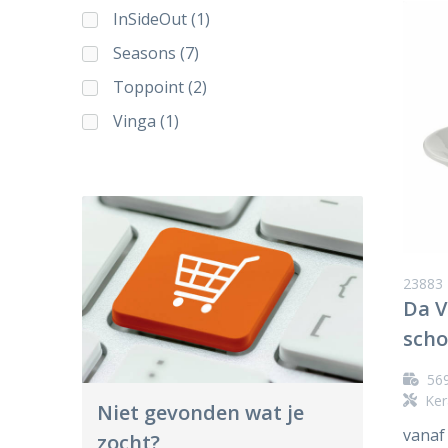
InSideOut
(1)
Seasons
(7)
Toppoint
(2)
Vinga
(1)
23883
Da V
scho
56
Ker
Niet gevonden wat je
vanaf
zocht?