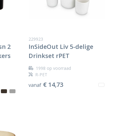
229923
sn 2
InSideOut Liv 5-delige
kers
Drinkset rPET
1998
op voorraad
R-PET
€ 14,73
vanaf