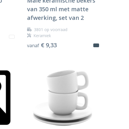
o
Male keramische bekers
van 350 ml met matte
afwerking, set van 2
3801
op voorraad
Keramiek
€ 9,33
vanaf