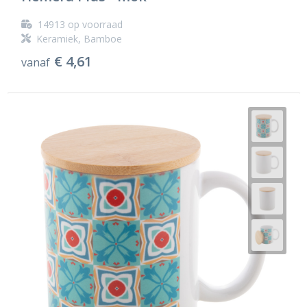
14913
op voorraad
Keramiek, Bamboe
€ 4,61
vanaf