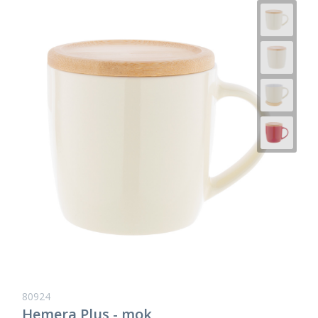
80924
Hemera Plus - mok