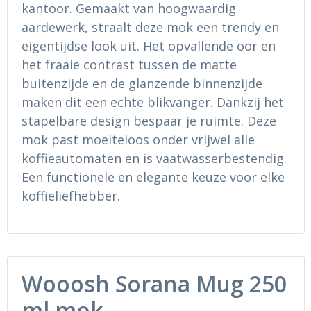
Ondergoed en Sokken
Sokken en Nachtkleding
kantoor. Gemaakt van hoogwaardig
aardewerk, straalt deze mok een trendy en
Regenkleding
Regenkleding
eigentijdse look uit. Het opvallende oor en
het fraaie contrast tussen de matte
Gereedschap
Schoenen
buitenzijde en de glanzende binnenzijde
maken dit een echte blikvanger. Dankzij het
Schoenen
Gilets
stapelbare design bespaar je ruimte. Deze
mok past moeiteloos onder vrijwel alle
Hoofdbescherming
koffieautomaten en is vaatwasserbestendig.
Een functionele en elegante keuze voor elke
Gehoorbescherming
koffieliefhebber.
Ademhalingsbescherming
Wooosh Sorana Mug 250
ml mok