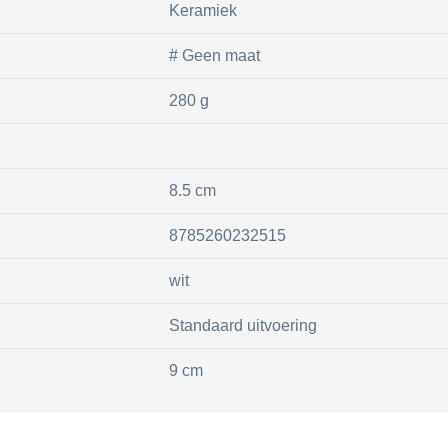
Keramiek
# Geen maat
280 g
8.5 cm
8785260232515
wit
Standaard uitvoering
9 cm