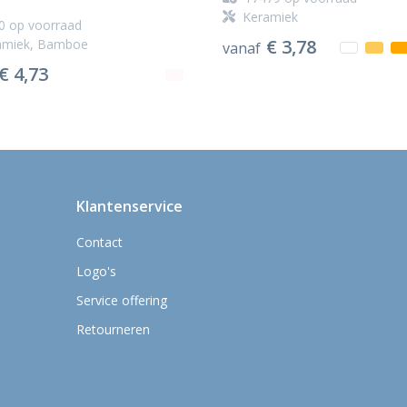
Keramiek
0
op voorraad
€ 3,78
amiek, Bamboe
vanaf
€ 4,73
Klantenservice
Contact
Logo's
Service offering
Retourneren