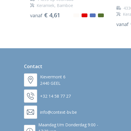
Keramiek, Bamboe
433
€ 4,61
Ker
vanaf
vanaf
Contact
Kievermont 6
2440 GEEL
+32 14 58 77 27
info@context-bv.be
Maandag t/m Donderdag 9:00 -