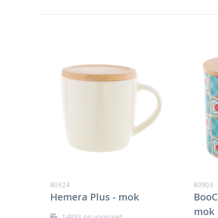
80924
80903
Hemera Plus - mok
BooC
mok
14893
op voorraad