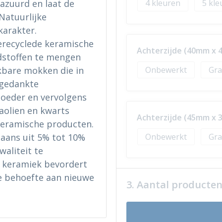
4
5
azuurd en laat de
Natuurlijke
karakter.
erecyclede keramische
Achterzijde (40mm x
stoffen te mengen
Onbewerkt
Gra
kbare mokken die in
fgedankte
oeder en vervolgens
aolien en kwarts
Achterzijde (45mm x
keramische producten.
Onbewerkt
Gra
gaans uit 5% tot 10%
aliteit te
d keramiek bevordert
e behoefte aan nieuwe
3. Aantal producte