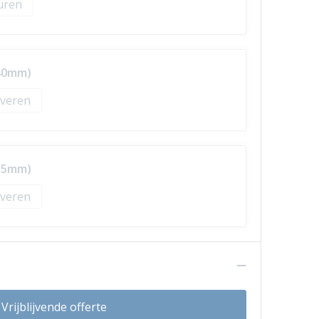
 40mm)
veren
 35mm)
veren
n
Vrijblijvende offerte