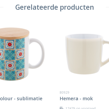
Gerelateerde producten
80929
olour - sublimatie
Hemera - mok
17479
op voorraad