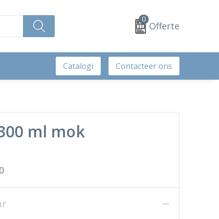
0
Offerte
Catalogi
Contacteer ons
 300 ml mok
0
ur