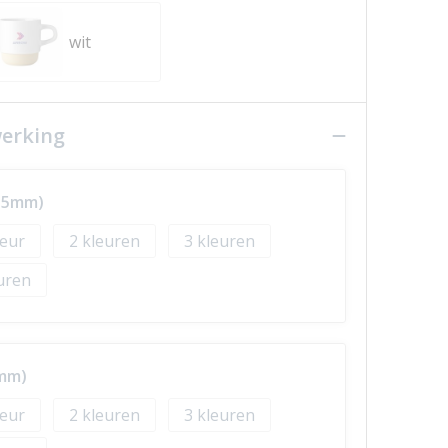
wit
werking
 35mm)
2
3
5mm)
2
3