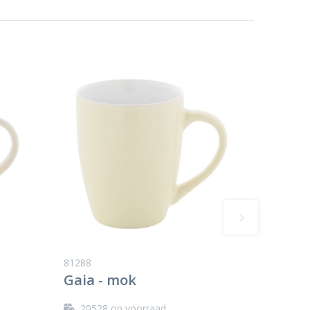
81288
Gaia - mok
20528
op voorraad