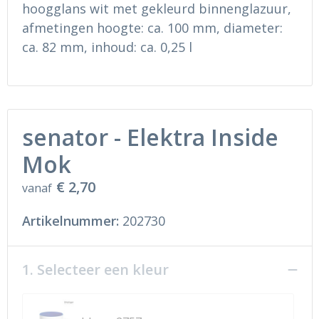
Ondergoed en Sokken
Sokken en Nachtkleding
hoogglans wit met gekleurd binnenglazuur,
afmetingen hoogte: ca. 100 mm, diameter:
Regenkleding
Regenkleding
ca. 82 mm, inhoud: ca. 0,25 l
Gereedschap
Schoenen
Schoenen
Gilets
senator - Elektra Inside
Hoofdbescherming
Mok
Gehoorbescherming
€ 2,70
vanaf
Ademhalingsbescherming
Artikelnummer:
202730
1. Selecteer een kleur