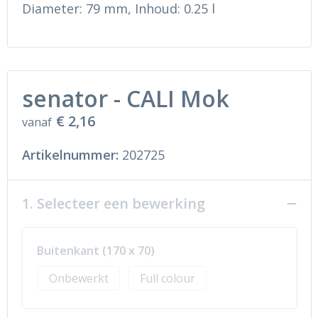
Ondergoed en Sokken
Sokken en Nachtkleding
Diameter: 79 mm, Inhoud: 0.25 l
Regenkleding
Regenkleding
Gereedschap
Schoenen
senator - CALI Mok
Schoenen
Gilets
€ 2,16
vanaf
Hoofdbescherming
Artikelnummer:
202725
Gehoorbescherming
1. Selecteer een bewerking
Ademhalingsbescherming
Buitenkant (170 x 70)
Onbewerkt
Full colour