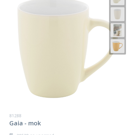
81288
Gaia - mok