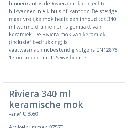
Ondergoed en Sokken
Sokken en Nachtkleding
binnenkant is de Rivièra mok een echte
blikvanger in elk huis of kantoor. De stevige
Regenkleding
Regenkleding
maar vrolijke mok heeft een inhoud tot 340
ml warme dranken en is gemaakt van
Gereedschap
Schoenen
keramiek. De Rivièra mok van keramiek
(inclusief bedrukking) is
Schoenen
Gilets
vaatwasmachinebestendig volgens EN12875-
1 voor minimaal 125 wasbeurten.
Hoofdbescherming
Gehoorbescherming
Ademhalingsbescherming
Riviera 340 ml
keramische mok
€ 3,60
vanaf
Artikelnummer:
87573