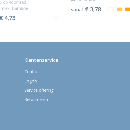
0
op voorraad
€ 3,78
amiek, Bamboe
vanaf
€ 4,73
Klantenservice
Contact
Logo's
Service offering
Retourneren