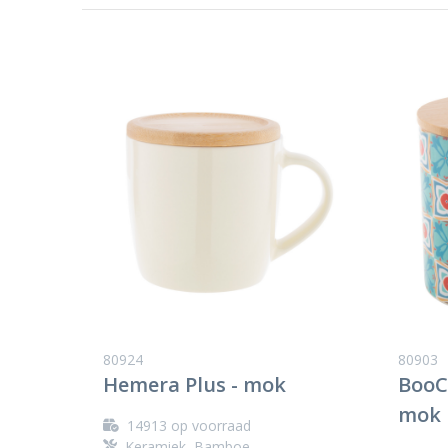
80924
80903
Hemera Plus - mok
BooC
mok
14913
op voorraad
Keramiek, Bamboe