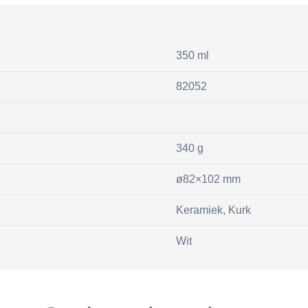
350 ml
82052
340 g
ø82×102 mm
Keramiek, Kurk
Wit