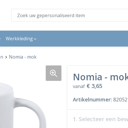
Werkkleding
en
Nomia - mok
Nomia - mo
€ 3,65
vanaf
Artikelnummer:
82052
1. Selecteer een be