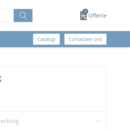
0
Offerte
Catalogi
Contacteer ons
k
werking