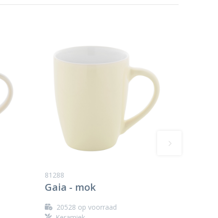
81288
Gaia - mok
20528
op voorraad
Keramiek